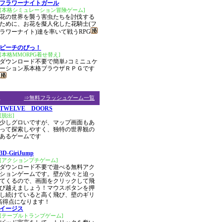
フラワーナイトガール
[本格シミュレーション冒険ゲーム]
花の世界を襲う害虫たちを討伐する
ために、お花を擬人化した花騎士(フ
ラワーナイト)達を率いて戦うRPG
ピーチのぴっ！
[本格MMORPG着せ替え]
ダウンロード不要で簡単♪コミニュケ
ーション系本格ブラウザＲＰＧです
ム
⇒無料フラッシュゲーム一覧
TWELVE DOORS
[脱出]
少しグロいですが、マップ画面もあ
って探索しやすく、独特の世界観の
あるゲームです
3D-GiriJump
[アクションプチゲーム]
ダウンロード不要で遊べる無料アク
ションゲームです。壁が次々と迫っ
てくるので、画面をクリックして飛
び越えましょう！マウスボタンを押
し続けていると高く飛び、壁のギリ
高得点になります！
イージス
[テーブルトランプゲーム]