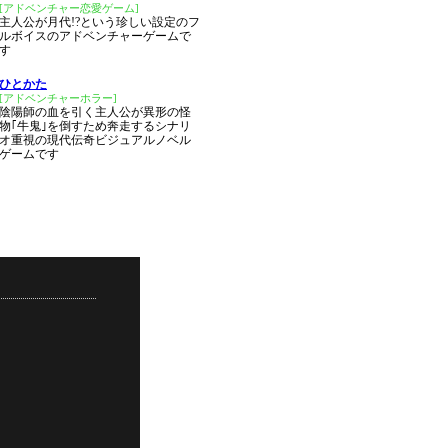
[アドベンチャー恋愛ゲーム]
主人公が月代!?という珍しい設定のフ
ルボイスのアドベンチャーゲームで
す
ひとかた
[アドベンチャーホラー]
陰陽師の血を引く主人公が異形の怪
物｢牛鬼｣を倒すため奔走するシナリ
オ重視の現代伝奇ビジュアルノベル
ゲームです