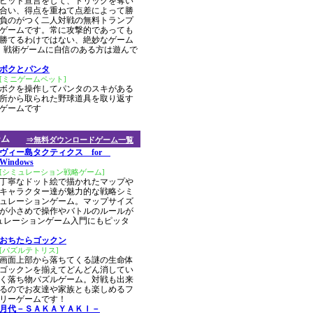
ビッド宣言をして、トリックを奪い
合い、得点を重ねて点差によって勝
負のがつく二人対戦の無料トランプ
ゲームです。常に攻撃的であっても
勝てるわけではない、絶妙なゲーム
。戦術ゲームに自信のある方は遊んで
ボクとパンタ
[ミニゲームペット]
ボクを操作してパンタのスキがある
所から取られた野球道具を取り返す
ゲームです
ーム
⇒無料ダウンロードゲーム一覧
ヴィー島タクティクス for
Windows
[シミュレーション戦略ゲーム]
丁寧なドット絵で描かれたマップや
キャラクター達が魅力的な戦略シミ
ュレーションゲーム。マップサイズ
が小さめで操作やバトルのルールが
ュレーションゲーム入門にもピッタ
おちたらゴックン
[パズルテトリス]
画面上部から落ちてくる謎の生命体
ゴックンを揃えてどんどん消してい
く落ち物パズルゲーム。対戦も出来
るのでお友達や家族とも楽しめるフ
リーゲームです！
月代－ＳＡＫＡＹＡＫＩ－