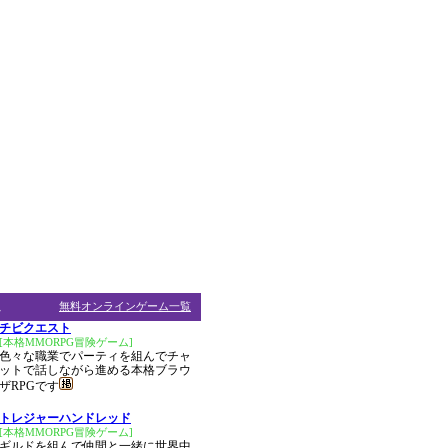
ム
無料オンラインゲーム一覧
チビクエスト
[本格MMORPG冒険ゲーム]
色々な職業でパーティを組んでチャ
ットで話しながら進める本格ブラウ
ザRPGです
トレジャーハンドレッド
[本格MMORPG冒険ゲーム]
ギルドを組んで仲間と一緒に世界中