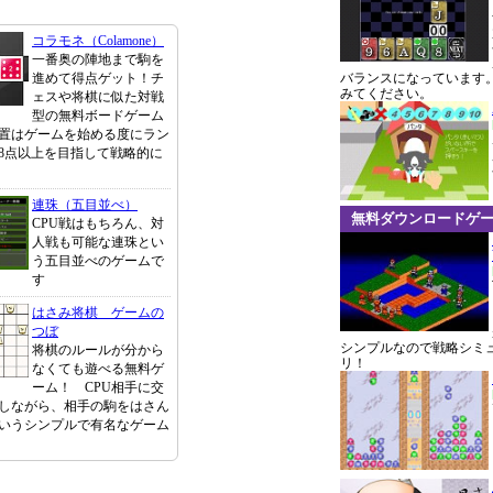
コラモネ（Colamone）
一番奥の陣地まで駒を
進めて得点ゲット！チ
バランスになっています
みてください。
ェスや将棋に似た対戦
型の無料ボードゲーム
置はゲームを始める度にラン
8点以上を目指して戦略的に
連珠（五目並べ）
無料ダウンロードゲ
CPU戦はもちろん、対
人戦も可能な連珠とい
う五目並べのゲームで
す
はさみ将棋 ゲームの
つぼ
シンプルなので戦略シミ
将棋のルールが分から
リ！
なくても遊べる無料ゲ
ーム！ CPU相手に交
しながら、相手の駒をはさん
いうシンプルで有名なゲーム