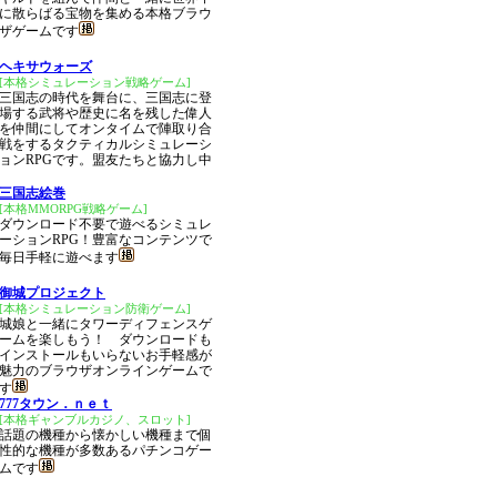
に散らばる宝物を集める本格ブラウ
ザゲームです
ヘキサウォーズ
[本格シミュレーション戦略ゲーム]
三国志の時代を舞台に、三国志に登
場する武将や歴史に名を残した偉人
を仲間にしてオンタイムで陣取り合
戦をするタクティカルシミュレーシ
ョンRPGです。盟友たちと協力し中
三国志絵巻
[本格MMORPG戦略ゲーム]
ダウンロード不要で遊べるシミュレ
ーションRPG！豊富なコンテンツで
毎日手軽に遊べます
御城プロジェクト
[本格シミュレーション防衛ゲーム]
城娘と一緒にタワーディフェンスゲ
ームを楽しもう！ ダウンロードも
インストールもいらないお手軽感が
魅力のブラウザオンラインゲームで
す
777タウン．ｎｅｔ
[本格ギャンブルカジノ、スロット]
話題の機種から懐かしい機種まで個
性的な機種が多数あるパチンコゲー
ムです