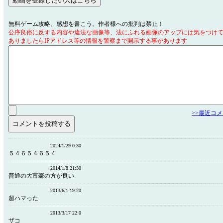
無料ゲーム攻略、感想を書こう。作者様への批判は禁止！
公序良俗に反する内容や違法な画像等、法にふれる画像のアップには気をつけ
ありましたらIPアドレス等の情報を警察まで開示する事があります
>>最近コ
2024/1/29 0:30
５４６５４６５４
2014/1/8 21:30
普通の大富豪の方が良い
2013/6/1 19:20
超ハマった
2013/3/17 22:0
ザコ