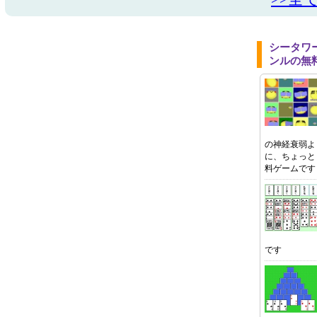
シータワ
ンルの無
の神経衰弱よ
に、ちょっと
料ゲームです
です