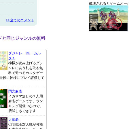
破壊されるとゲームオー
>>全てのコメント
ドと同じジャンルの無料
ダジャレ DE カル
タ！
神様が読み上げるダジ
ャレにあう札を取る無
料で遊べるカルタゲー
最後に神様にプレイ評価して
閃光麻雀
イカサマ無しの１人用
麻雀ゲームです。ラン
キング開催中なので、
腕試しもできます
大富豪
CPU戦＆対人戦が可能