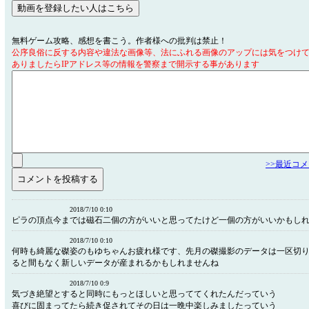
無料ゲーム攻略、感想を書こう。作者様への批判は禁止！
公序良俗に反する内容や違法な画像等、法にふれる画像のアップには気をつけ
ありましたらIPアドレス等の情報を警察まで開示する事があります
>>最近コ
2018/7/10 0:10
ピラの頂点今までは磁石二個の方がいいと思ってたけど一個の方がいいかもし
2018/7/10 0:10
何時も綺麗な磔姿のもゆちゃんお疲れ様です、先月の磔撮影のデータは一区切
ると間もなく新しいデータが産まれるかもしれませんね
2018/7/10 0:9
気づき絶望とすると同時にもっとほしいと思っててくれたんだっていう
喜びに固まってたら続き促されてその日は一晩中楽しみましたっていう