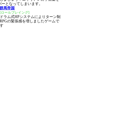
バーとなってしまいます。
群馬帝国
[ロールプレイング]
ドラム式HPシステムによりターン制
RPGの緊張感を増しましたゲームで
す