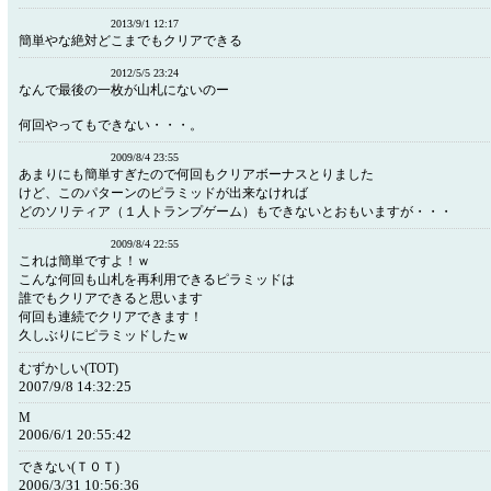
2013/9/1 12:17
簡単やな絶対どこまでもクリアできる
2012/5/5 23:24
なんで最後の一枚が山札にないのー
何回やってもできない・・・。
2009/8/4 23:55
あまりにも簡単すぎたので何回もクリアボーナスとりました
けど、このパターンのピラミッドが出来なければ
どのソリティア（１人トランプゲーム）もできないとおもいますが・・・
2009/8/4 22:55
これは簡単ですよ！ｗ
こんな何回も山札を再利用できるピラミッドは
誰でもクリアできると思います
何回も連続でクリアできます！
久しぶりにピラミッドしたｗ
むずかしい(TOT)
2007/9/8 14:32:25
M
2006/6/1 20:55:42
できない(Ｔ０Ｔ)
2006/3/31 10:56:36