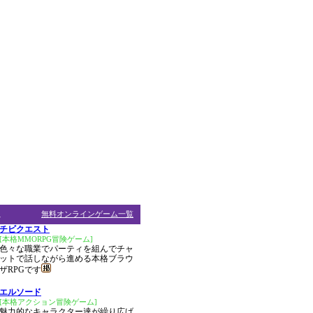
ム
無料オンラインゲーム一覧
チビクエスト
[本格MMORPG冒険ゲーム]
色々な職業でパーティを組んでチャ
ットで話しながら進める本格ブラウ
ザRPGです
エルソード
[本格アクション冒険ゲーム]
魅力的なキャラクター達が繰り広げ