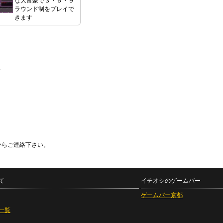
な大富豪で３・６・９
ラウンド制をプレイで
きます
からご連絡下さい。
て
イチオシのゲームバー
ゲームバー京都
一覧