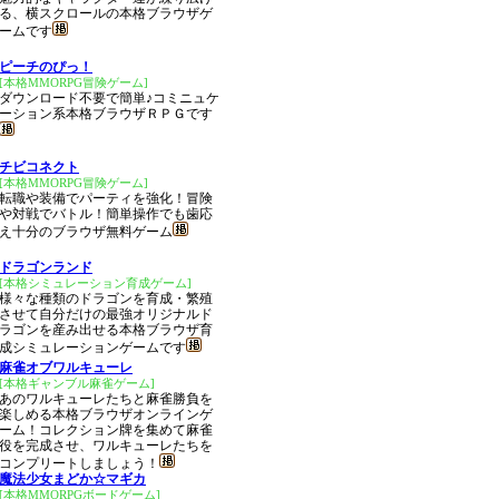
る、横スクロールの本格ブラウザゲ
ームです
ピーチのぴっ！
[本格MMORPG冒険ゲーム]
ダウンロード不要で簡単♪コミニュケ
ーション系本格ブラウザＲＰＧです
チビコネクト
[本格MMORPG冒険ゲーム]
転職や装備でパーティを強化！冒険
や対戦でバトル！簡単操作でも歯応
え十分のブラウザ無料ゲーム
ドラゴンランド
[本格シミュレーション育成ゲーム]
様々な種類のドラゴンを育成・繁殖
させて自分だけの最強オリジナルド
ラゴンを産み出せる本格ブラウザ育
成シミュレーションゲームです
麻雀オブワルキューレ
[本格ギャンブル麻雀ゲーム]
あのワルキューレたちと麻雀勝負を
楽しめる本格ブラウザオンラインゲ
ーム！コレクション牌を集めて麻雀
役を完成させ、ワルキューレたちを
コンプリートしましょう！
魔法少女まどか☆マギカ
[本格MMORPGボードゲーム]