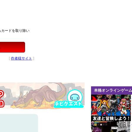
るカードを取り除い
る
[
作者様サイト
]
本格オンラインゲー