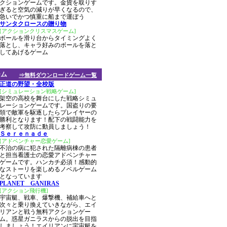
クションゲームです。金貨を取りす
ぎると空気の減りが早くなるので、
急いでかつ慎重に船まで運ぼう
サンタクロースの贈り物
[アクションクリスマスゲーム]
ボールを滑り台からタイミングよく
落とし、キャラ好みのボールを落と
してあげるゲーム
ーム
⇒無料ダウンロードゲーム一覧
正道の野望・全校版
[シミュレーション戦略ゲーム]
架空の高校を舞台にした戦略シミュ
レーションゲームです。国盗りの要
領で敵軍を駆逐したらプレイヤーの
勝利となります！配下の戦闘能力を
考察して攻防に動員しましょう！
Ｓｅｒｅｎａｄｅ
[アドベンチャー恋愛ゲーム]
不治の病に犯された隔離病棟の患者
と担当看護士の恋愛アドベンチャー
ゲームです。ハンカチ必須！感動的
なストーリを楽しめるノベルゲーム
となっています
PLANET GANIRAS
[アクション飛行機]
宇宙艇、戦車、爆撃機、補給車へと
次々と乗り換えていきながら、エイ
リアンと戦う無料アクションゲー
ム。惑星ガニラスからの脱出を目指
しましょう！エイリアンに宇宙艇を