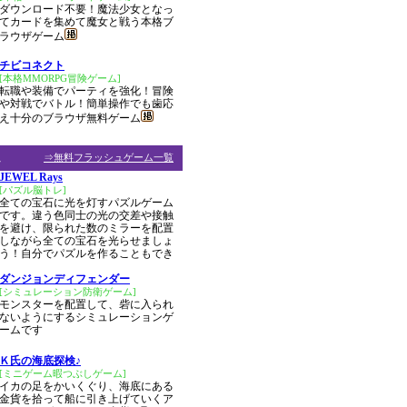
ダウンロード不要！魔法少女となっ
てカードを集めて魔女と戦う本格ブ
ラウザゲーム
チビコネクト
[本格MMORPG冒険ゲーム]
転職や装備でパーティを強化！冒険
や対戦でバトル！簡単操作でも歯応
え十分のブラウザ無料ゲーム
ム
⇒無料フラッシュゲーム一覧
JEWEL Rays
[パズル脳トレ]
全ての宝石に光を灯すパズルゲーム
です。違う色同士の光の交差や接触
を避け、限られた数のミラーを配置
しながら全ての宝石を光らせましょ
う！自分でパズルを作ることもでき
ダンジョンディフェンダー
[シミュレーション防衛ゲーム]
モンスターを配置して、砦に入られ
ないようにするシミュレーションゲ
ームです
Ｋ氏の海底探検♪
[ミニゲーム暇つぶしゲーム]
イカの足をかいくぐり、海底にある
金貨を拾って船に引き上げていくア