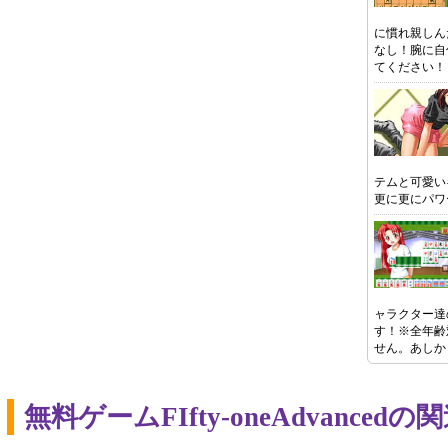
に慣れ親しん
なし！腕に自
てください！
テムと可愛い
更に更にパ
ャラクター達
す！※全年齢
せん。あしか
無料ゲームFIfty-oneAdvanc