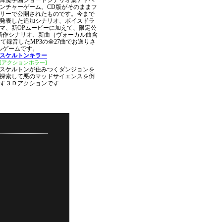
降魔学園ショートシナリオ集アドベ
ンチャーゲーム。CD版がそのままフ
リーで公開されたものです。今まで
発表した追加シナリオ、ボイスドラ
マ、新OPムービーに加えて、限定公
新作シナリオ、新曲（ヴォーカル曲含
使って録音したMP3の全27曲でお送りさ
ルゲームです。
スケルトンキラー
[アクションホラー]
スケルトンが住みつくダンジョンを
探索して悪のマッドサイエンスを倒
す３Ｄアクションです