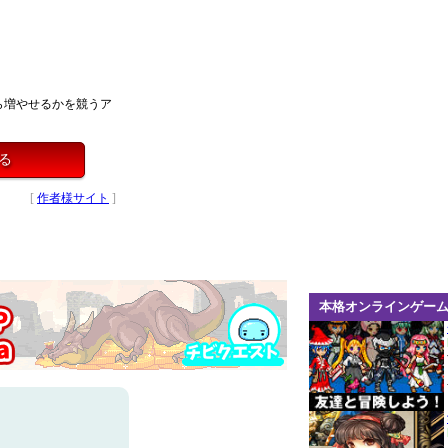
ら増やせるかを競うア
する
[
作者様サイト
]
本格オンラインゲー