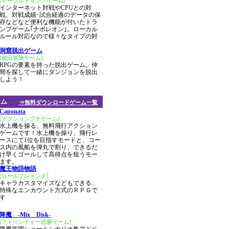
[テーブルトランプゲーム]
インターネット対戦やCPUとの対
戦、対戦成績･試合経過のデータの保
存などなど便利な機能が付いたトラ
ンプゲーム｢ナポレオン｣。ローカル
ルール対応なので様々なタイプの対
洞窟脱出ゲーム
[脱出冒険ゲーム]
RPGの要素を持った脱出ゲーム。仲
間を探して一緒にダンジョンを脱出
しよう！
ーム
⇒無料ダウンロードゲーム一覧
Caponata
[アクションプチゲーム]
水上機を操る、無料飛行アクション
ゲームです！水上機を操り、飛行レ
ースにて1位を目指すモードと、コー
ス内の風船を弾丸で割り、できるだ
け早くゴールして高得点を狙うモー
きます。
魔王物語物語
[ロールプレイング]
キャラカスタマイズなどもできる、
特殊なエンカウント方式のＲＰＧで
す
降魔 -Mix Disk-
[アドベンチャー恋愛ゲーム]