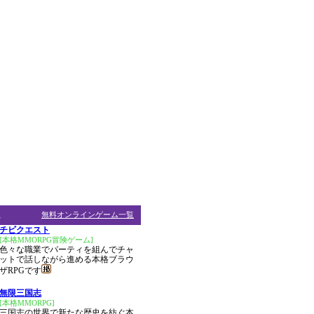
ム
無料オンラインゲーム一覧
チビクエスト
[本格MMORPG冒険ゲーム]
色々な職業でパーティを組んでチャ
ットで話しながら進める本格ブラウ
ザRPGです
無限三国志
[本格MMORPG]
三国志の世界で新たな歴史を紡ぐ本