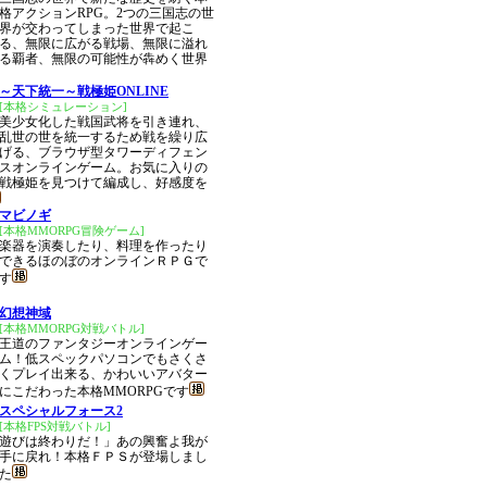
格アクションRPG。2つの三国志の世
界が交わってしまった世界で起こ
る、無限に広がる戦場、無限に溢れ
る覇者、無限の可能性が犇めく世界
～天下統一～戦極姫ONLINE
[本格シミュレーション]
美少女化した戦国武将を引き連れ、
乱世の世を統一するため戦を繰り広
げる、ブラウザ型タワーディフェン
スオンラインゲーム。お気に入りの
戦極姫を見つけて編成し、好感度を
マビノギ
[本格MMORPG冒険ゲーム]
楽器を演奏したり、料理を作ったり
できるほのぼのオンラインＲＰＧで
す
幻想神域
[本格MMORPG対戦バトル]
王道のファンタジーオンラインゲー
ム！低スペックパソコンでもさくさ
くプレイ出来る、かわいいアバター
にこだわった本格MMORPGです
スペシャルフォース2
[本格FPS対戦バトル]
遊びは終わりだ！」あの興奮よ我が
手に戻れ！本格ＦＰＳが登場しまし
た