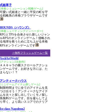
式姫草子
[本格シミュレーション戦略ゲーム]
可愛い式姫達と一緒に平安の町を守
る戦略系の本格ブラウザゲームです
HOUNDS（ハウンズ）
[本格シューティングインベーダー]
RPGとTPSを合体させた新しいジャン
ルRPSのオンラインゲーム！侵略され
る地球を救うために立ち上がる本格
RPSオンラインゲームです
ム
⇒無料フラッシュゲーム一覧
AsciiArtWorld
[アクション2次創作]
ＡＡキャラの横スクロールアクショ
ンゲームです。お好きな方には、た
まらない！？
アンティークハウス
[ミニゲームアイテム探しゲーム]
制限時間までに全てのアイテムを見
つけ出そう！アンティークなアイテ
ムを次々と探し出していくモノ探し
系無料ゲームです。目を凝らしてよ
り早く、より高いスコアでのクリア
1st class Napoleon2