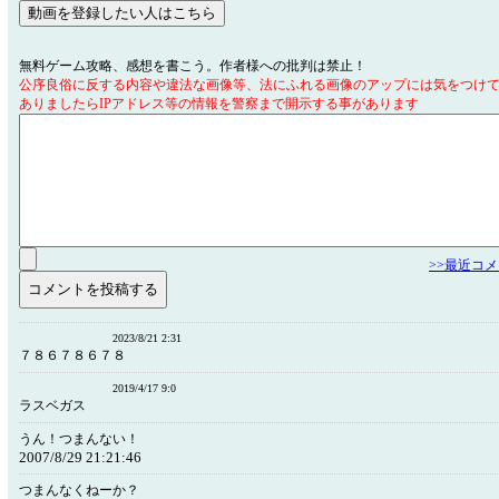
無料ゲーム攻略、感想を書こう。作者様への批判は禁止！
公序良俗に反する内容や違法な画像等、法にふれる画像のアップには気をつけ
ありましたらIPアドレス等の情報を警察まで開示する事があります
>>最近コ
2023/8/21 2:31
７８６７８６７８
2019/4/17 9:0
ラスベガス
うん！つまんない！
2007/8/29 21:21:46
つまんなくねーか？