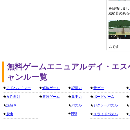
を目指しまし
結構骨のある
ムです
無料ゲームエニュアルデイ・エス
ャンル一覧
★
アドベンチャー
★
解体ゲーム
★
記憶力
★
音ゲー
★
★
女性向け
★
冒険ゲーム
★
集中力
★
ボードゲーム
★
★
謎解き
★
パズル
★
ジグソーパズル
★
★
FPS
★
脱出
★
スライドパズル
★