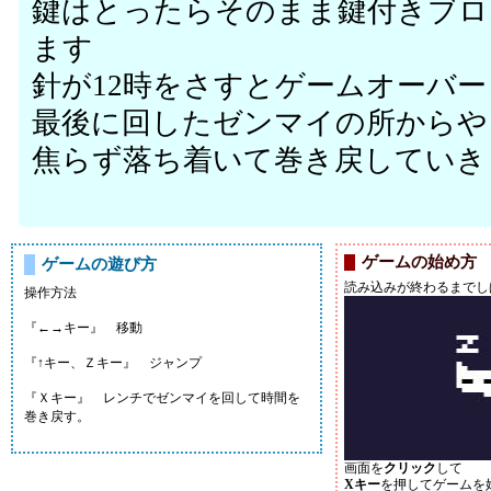
鍵はとったらそのまま鍵付きブロ
ます
針が12時をさすとゲームオーバー
最後に回したゼンマイの所からや
焦らず落ち着いて巻き戻していき
ゲームの始め方
ゲームの遊び方
読み込みが終わるまでし
操作方法
『←→キー』 移動
『↑キー、Ｚキー』 ジャンプ
『Ｘキー』 レンチでゼンマイを回して時間を
巻き戻す。
画面を
クリック
して
Xキー
を押してゲームを