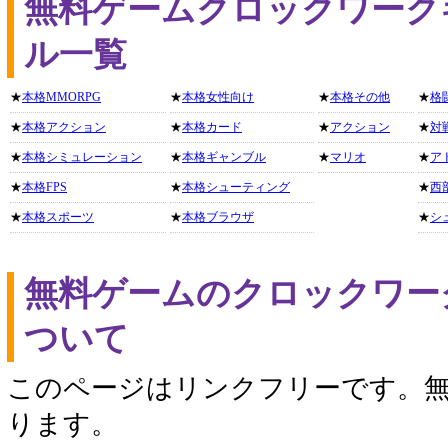
無料ゲームクロックワーク
ル一覧
★
本格MMORPG
★
本格女性向け
★
本格その他
★
格
★
本格アクション
★
本格カード
★
アクション
★
対
★
本格シミュレーション
★
本格ギャンブル
★
マリオ
★
ア
★
本格FPS
★
本格シューティング
★
西
★
本格スポーツ
★
本格ブラウザ
★
シ
無料ゲームのクロックワー
ついて
このページはリンクフリーです。無
ります。