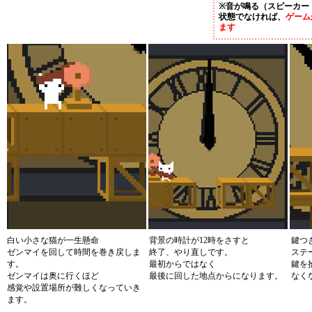
※音が鳴る（スピーカー
状態でなければ、
ゲーム
ます
白い小さな猫が一生懸命
背景の時計が12時をさすと
鍵つ
ゼンマイを回して時間を巻き戻しま
終了、やり直しです。
ステ
す。
最初からではなく
鍵を
ゼンマイは奥に行くほど
最後に回した地点からになります。
なく
感覚や設置場所が難しくなっていき
ます。