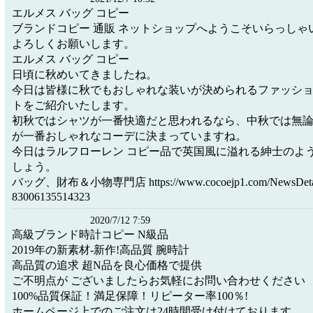
エルメス バッグ コピー
ブランドコピー 通販 ネットショップへようこそいらっしゃ
よろしくお願いします。
エルメス バッグ コピー
日頃に秋めいてきましたね。
今日は皆様に秋でもおしゃれな装いが決められるファッシ
トをご紹介いたします。
初秋ではシャツが一番快適だと思われるなら、中秋では無
が一番おしゃれなコーデに決まっていますね。
今日はラルフローレン コピー品で英国風に溢れる紳士のよ
しょう。
バッグ、財布＆小物専門店 https://www.cocoejp1.com/NewsDetail
83006135514323
2020/7/12 7:59
高級ブランド時計コピー N級品
2019年の新素材-新作!高品質 腕時計
高品質の追求 超N品を良心価格で提供
ご不明点が ございましたらお気軽にお問い合わせください
100%品質保証！満足保障！リピーター率100％!
ホームページ上でのご注文は24時間受け付けております