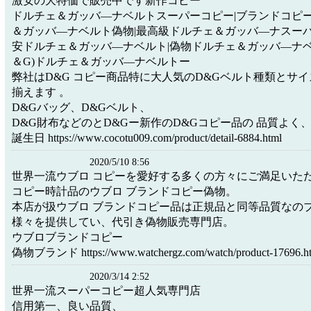
激安の大特価で販売中です新作コピー
ドルチェ＆ガッバ―ナベルトスーパーコピー|ブランドコピー
＆ガッバ―ナベルト偽物|最高級ドルチェ＆ガッバ―ナスーパ
安ドルチェ＆ガッバ―ナベルト|偽物ドルチェ＆ガッバ―ナベル
＆G)ドルチェ＆ガッバ―ナベルトー
弊社はD&G コピー商品特に大人気のD&Gベルト種類とサ
揃えます 。
D&Gバッグ、D&Gベルト、
D&G財布などのとD&Gー新作のD&Gコピー品の 品質よく
誕生日 https://www.cocotu009.com/product/detail-6884.html
2020/5/10 8:56
世界一流ウブロ コピーを愛好する多くの方々にご満足いた
コピー時計品のウブロ ブランドコピー偽物。
本店が扱ウブロ ブランドコピー品は正規品と同等品質なの
様々を提供してい、代引き偽物販売専門店。
ウブロブランドコピー
偽物ブランド https://www.watchergz.com/watch/product-17696.h
2020/3/14 2:52
世界一流スーパーコピー超人気専門店
信用第一、良い品質、