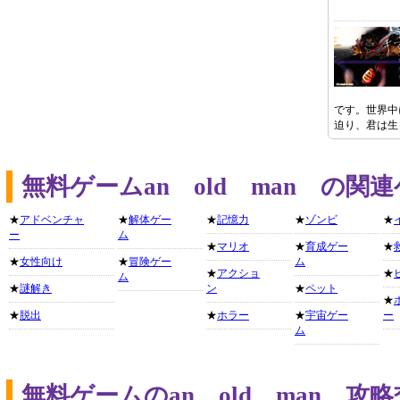
です。世界中
迫り、君は生
無料ゲームan old man の
★
アドベンチャ
★
解体ゲー
★
記憶力
★
ゾンビ
★
ー
ム
★
マリオ
★
育成ゲー
★
★
女性向け
★
冒険ゲー
ム
★
アクショ
★
ム
★
謎解き
ン
★
ペット
★
★
脱出
★
ホラー
★
宇宙ゲー
ー
ム
無料ゲームのan old man 