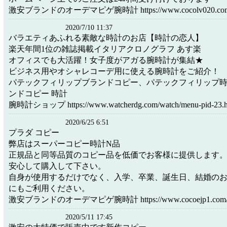
激安ブランドのオーデマピゲ腕時計 https://www.cocolv020.com/on
2020/7/10 11:37
バラエティあふれる素敵な時計のお店【時計の恋人】
楽天年間1位の雑誌掲載イタリアクロノグラフ あす楽
オフィスでも大活躍！女子度がアガる腕時計が集結★
ビジネス用やオシャレコーデ用に使える腕時計をご紹介！
パテックフィリップブランドコピー、パテックフィリップ
ンドコピー 時計
腕時計ショップ https://www.watcherdg.com/watch/menu-pid-23.h
2020/6/25 6:51
プラダ コピー
弊店はスーパーコピー時計N品
正規品と同等品質のコピー品を低価でお客様に提供します
安心して購入して下さい。
自身が使用するだけでなく、入学、卒業、誕生日、結婚の
にもご利用ください。
激安ブランドのオーデマピゲ腕時計 https://www.cocoejp1.com/Ab
2020/5/11 17:45