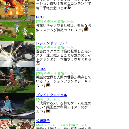
ーションRPG！豊富なコンテンツで
毎日手軽に遊べます
ECO
[本格MMORPG冒険ゲーム]
可愛いキャラや着せ替え、斬新な憑
依システムが特徴のＲＰＧです
レジェンドワールド
[本格MMORPG冒険ゲーム]
過去にスクエニ作品に登場したモン
スター達と戦えることが魅力のライ
トファンタジー本格ブラウザＲＰＧ
TERA
[本格MMORPG冒険ゲーム]
神話の世界と人間の世界が共存して
いるフュージョンファンタジーＲＰ
Ｇです
ブレイドクロニクル
[本格アクション]
「成長する刀」を持ちゲームを進め
ていく純国産の和風テイストのゲー
ムです
式姫草子
[本格シミュレーション戦略ゲーム]