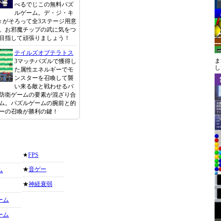
べるでじこの無料パズ
ルゲーム。デ・ジ・キ
々がそろって全3ステージ用意
。お邪魔チップの武に気をつ
目指して頑張りましょう！
テイルズオブテラトス
ま
3マッチパズルで獲得し
し
た属性エネルギーでモ
ンスターを召喚して襲
い来る敵と戦わせるパ
防衛ゲームの要素が混ざり合
ム。パズルゲームの腕前と的
ーの召喚が勝利の鍵！
★
FPS
★
音ゲー
ム
★
神経衰弱
ーム
ーム