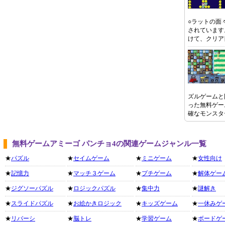
○ラットの面
されています
けて、クリア
ズルゲームと
った無料ゲー
確なモンスタ
無料ゲームアミーゴ パンチョ4の関連ゲームジャンル一覧
★
パズル
★
セイムゲーム
★
ミニゲーム
★
女性向け
★
記憶力
★
マッチ３ゲーム
★
プチゲーム
★
解体ゲー
★
ジグソーパズル
★
ロジックパズル
★
集中力
★
謎解き
★
スライドパズル
★
お絵かきロジック
★
キッズゲーム
★
一休みゲ
★
リバーシ
★
脳トレ
★
学習ゲーム
★
ボードゲ