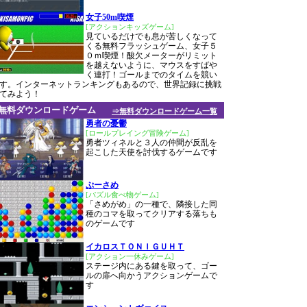
女子50m喫煙
[アクションキッズゲーム]
見ているだけでも息が苦しくなって
くる無料フラッシュゲーム、女子５
０ｍ喫煙！酸欠メーターがリミット
を越えないように、マウスをすばや
く連打！ゴールまでのタイムを競い
す。インターネットランキングもあるので、世界記録に挑戦
てみよう！
無料ダウンロードゲーム
⇒無料ダウンロードゲーム一覧
勇者の憂鬱
[ロールプレイング冒険ゲーム]
勇者ツィネルと３人の仲間が反乱を
起こした天使を討伐するゲームです
ぷーさめ
[パズル食べ物ゲーム]
「さめがめ」の一種で、隣接した同
種のコマを取ってクリアする落ちも
のゲームです
イカロスＴＯＮＩＧＵＨＴ
[アクション一休みゲーム]
ステージ内にある鍵を取って、ゴー
ルの扉へ向かうアクションゲームで
す