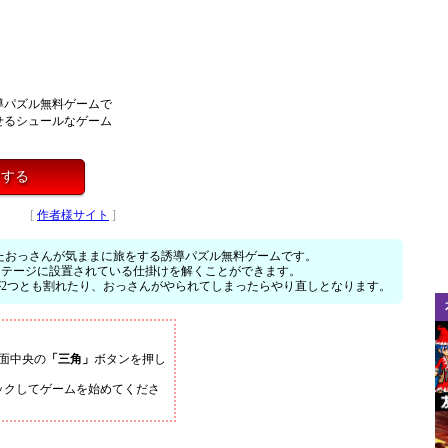
導パズル無料ゲームで
せるシュールなゲーム
イする
[
作者様サイト
]
風船を持ったおっさんが気ままに旅をする誘導パズル無料ゲームです。
ステージに設置されている仕掛けを解くことができます。
が2つとも割れたり、おっさんがやられてしまったらやり直しとなります。
面中央の
「三角」
ボタンを押し
ックしてゲームを始めてくださ