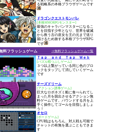
可愛い式姫達と一緒に平安の町を守
る戦略系の本格ブラウザゲームです
ドラゴンクエストモンパレ
[本格MMORPGモンスター]
最強のキャラバンマスターになるこ
とを目指す少年となり、世界を破滅
から救う古の巫女を王の元まで送り
届けるため旅する本格ブラウザRPG
です
無料フラッシュゲーム
⇒無料フラッシュゲーム一覧
Ｔａｐ ａｎｄ Ｔａｐ Ｗｅｂ
[パズル暇つぶしゲーム]
３つ以上繋がっている同じ色のブロ
ックをタップして消していくゲーム
です
チーズドリーム
[アクション誘導ゲーム]
巨大なロボネズミ船に食べられてし
まった月を脱出させるアクション無
料ゲームです。バウンドする月を上
手く操作してゴールを目指しましょ
う！
オセロ
[ボードゲーム]
CPU戦はもちろん、対人戦も可能で
チャットの有無を選ぶこともできま
す