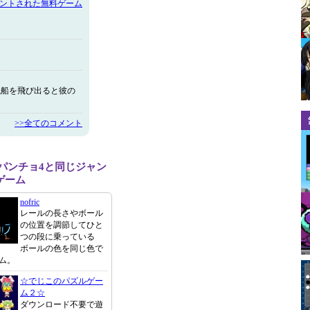
メントされた無料ゲーム
風船を飛び出ると彼の
>>全てのコメント
 パンチョ4と同じジャン
ゲーム
nofric
レールの長さやボール
の位置を調節してひと
つの段に乗っている
ボールの色を同じ色で
ム。
☆でじこのパズルゲー
ム２☆
ダウンロード不要で遊