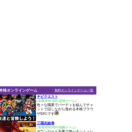
本格オンラインゲーム
無料オンラインゲーム一覧
チビクエスト
[本格MMORPG冒険ゲーム]
色々な職業でパーティを組んでチャ
ットで話しながら進める本格ブラウ
ザRPGです
三国志絵巻
[本格MMORPG戦略ゲーム]
ダウンロード不要で遊べるシミュレ