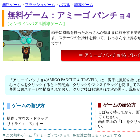
無料ゲーム
>
フラッシュゲーム
>
パズル
>
誘導ゲーム
無料ゲーム：アミーゴ パンチョ4
[ オンラインパズル誘導ゲーム ]
両手に風船を持ったおっさんが気ままに旅をする誘
す。ステージの仕掛けを解いて、おっさんを上昇さ
です！
⇒ アミーゴ パンチョ4をプレ
「アミーゴ パンチョ4(AMIGO PANCHO 4: TRAVEL)」は、両手に
おっさんをクリックすると上昇開始。クリックやマウスドラッグを使用して
各国は10ステージで構成されており、クリア後は歓迎されて次の国へ。風船
ゲームの始め方
ゲームの遊び方
しばらく待ってから、画
てください。
操作：マウス・ドラッグ
画面左上の
「1」
をクリ
リトライ：「R」キー
い。
▼この無料ゲーム「アミーゴ パンチョ4」を友達に教える・シェアする