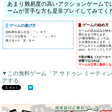
あまり難易度の高いアクションゲームで
ームが苦手な方も是非プレイしてみてく
ゲームの始め方
ゲームの遊び方
ゲームの読み込みが終わ
自転車を走らせる：「↑」キー
替わるまで待ちます。
バランスを取る：「←」・「→」キー
(※通信環境によっては
再スタート「R」キー
かる場合があります。)
ゲームタイトル画面が表示
story」をクリックし
※音が鳴る（スピーカー
状態でなければ、
ゲームが正常に動作しな
▼この無料ゲーム「ア サドゥン ミーティ
アする