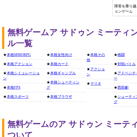
障害を乗り越
ョンゲーム
無料ゲームア サドゥン ミーティ
ル一覧
★
本格MMORPG
★
本格女性向け
★
本格その
★
格闘
他
★
本格アクション
★
本格カード
★
対戦バトル
★
アクショ
★
本格シミュレーショ
★
本格ギャンブル
★
アドベンチ
ン
ン
ー
★
本格シューティン
★
マリオ
★
本格FPS
グ
★
西部劇
★
本格スポーツ
★
本格ブラウザ
★
シューティ
グ
無料ゲームのア サドゥン ミーテ
ついて