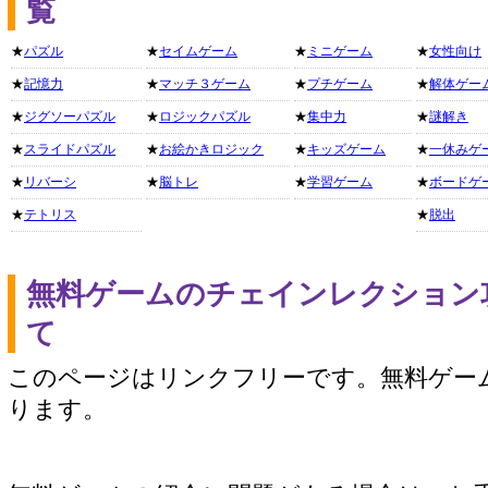
覧
★
パズル
★
セイムゲーム
★
ミニゲーム
★
女性向け
★
記憶力
★
マッチ３ゲーム
★
プチゲーム
★
解体ゲー
★
ジグソーパズル
★
ロジックパズル
★
集中力
★
謎解き
★
スライドパズル
★
お絵かきロジック
★
キッズゲーム
★
一休みゲ
★
リバーシ
★
脳トレ
★
学習ゲーム
★
ボードゲ
★
テトリス
★
脱出
無料ゲームのチェインレクション
て
このページはリンクフリーです。無料ゲー
ります。