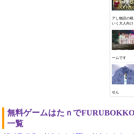
アし物語の根
いく大人向け
ームです
せん
無料ゲームはたｎでFURUBOK
一覧