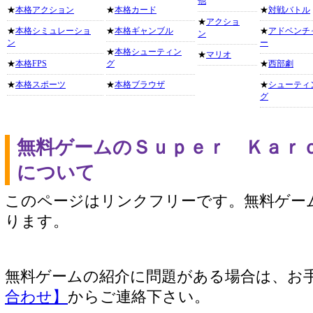
他
★
本格アクション
★
本格カード
★
対戦バトル
★
アクショ
★
本格シミュレーショ
★
本格ギャンブル
★
アドベンチ
ン
ン
ー
★
本格シューティン
★
マリオ
★
本格FPS
グ
★
西部劇
★
本格スポーツ
★
本格ブラウザ
★
シューティ
グ
無料ゲームのＳｕｐｅｒ Ｋａｒ
について
このページはリンクフリーです。無料ゲー
ります。
無料ゲームの紹介に問題がある場合は、お
合わせ】
からご連絡下さい。