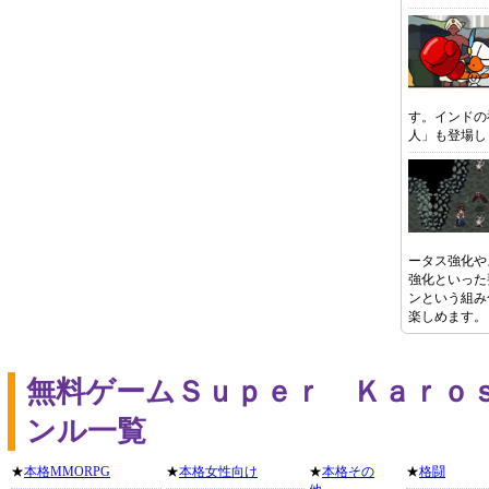
す。インドの
人」も登場し
ータス強化や
強化といった
ンという組み
楽しめます。
無料ゲームＳｕｐｅｒ Ｋａｒｏ
ンル一覧
★
本格MMORPG
★
本格女性向け
★
本格その
★
格闘