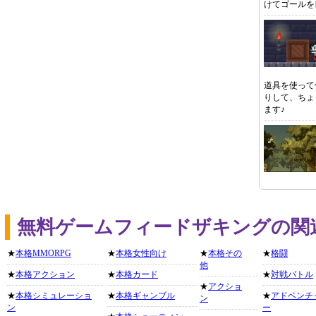
けてゴールを
道具を使って
りして、ちょ
ます♪
無料ゲームフィードザキングの関
★
本格MMORPG
★
本格女性向け
★
本格その
★
格闘
他
★
本格アクション
★
本格カード
★
対戦バトル
★
アクショ
★
本格シミュレーショ
★
本格ギャンブル
★
アドベンチ
ン
ン
ー