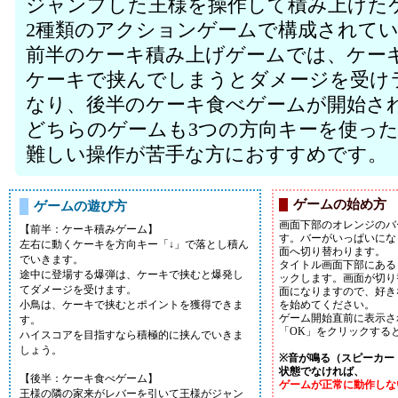
ジャンプした王様を操作して積み上げた
2種類のアクションゲームで構成されて
前半のケーキ積み上げゲームでは、ケー
ケーキで挟んでしまうとダメージを受け
なり、後半のケーキ食べゲームが開始さ
どちらのゲームも3つの方向キーを使っ
難しい操作が苦手な方におすすめです。
ゲームの始め方
ゲームの遊び方
画面下部のオレンジのバ
【前半：ケーキ積みゲーム】
す。バーがいっぱいにな
左右に動くケーキを方向キー「↓」で落とし積ん
面へ切り替わります。
でいきます。
タイトル画面下部にある「
途中に登場する爆弾は、ケーキで挟むと爆発し
ックします。画面が切り
てダメージを受けます。
面になりますので、好き
小鳥は、ケーキで挟むとポイントを獲得できま
を始めてください。
ゲーム開始直前に表示さ
す。
「OK」をクリックする
ハイスコアを目指すなら積極的に挟んでいきま
しょう。
※音が鳴る（スピーカー
状態でなければ、
【後半：ケーキ食べゲーム】
ゲームが正常に動作しな
王様の隣の家来がレバーを引いて王様がジャン