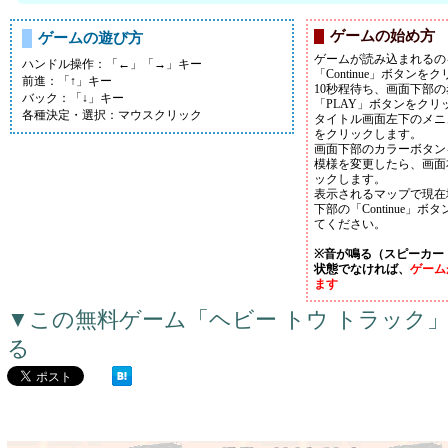
ゲームの始め方
ゲームの遊び方
ゲームが読み込まれるの
ハンドル操作：「←」「→」キー
「Continue」ボタン
前進：「↑」キー
10秒程待ち、画面下部
バック：「↓」キー
「PLAY」ボタンをクリ
各種決定・選択：マウスクリック
タイトル画面左下のメニュー
をクリックします。
画面下部のカラーボタン
模様を変更したら、画面右
ックします。
表示されるマップで現在
下部の「Continue」
てください。
※音が鳴る（スピーカー
状態でなければ、
ゲーム
ます
▼この無料ゲーム「ヘビー トウ トラック
る