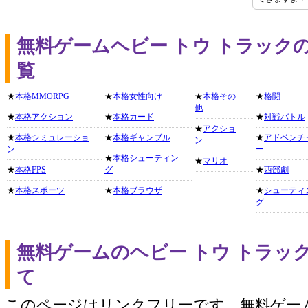
無料ゲームヘビー トウ トラック
覧
★
本格MMORPG
★
本格女性向け
★
本格その
★
格闘
他
★
本格アクション
★
本格カード
★
対戦バトル
★
アクショ
★
本格シミュレーショ
★
本格ギャンブル
★
アドベンチ
ン
ン
ー
★
本格シューティン
★
マリオ
★
本格FPS
グ
★
西部劇
★
本格スポーツ
★
本格ブラウザ
★
シューティ
グ
無料ゲームのヘビー トウ トラッ
て
このページはリンクフリーです。無料ゲー