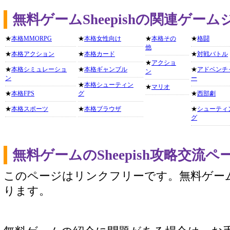
無料ゲームSheepishの関連ゲー
★
本格MMORPG
★
本格女性向け
★
本格その
★
格闘
他
★
本格アクション
★
本格カード
★
対戦バトル
★
アクショ
★
本格シミュレーショ
★
本格ギャンブル
★
アドベンチ
ン
ン
ー
★
本格シューティン
★
マリオ
★
本格FPS
グ
★
西部劇
★
本格スポーツ
★
本格ブラウザ
★
シューティ
グ
無料ゲームのSheepish攻略交流
このページはリンクフリーです。無料ゲー
ります。