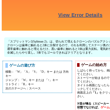
「スプリットマン2(Splitman 2)」は、切られて増えるクローンのパズルア
クローンは歯車に触れると2体に分裂するので、それを利用してステージ奥の
通常歯車に触れると増えるだけ。黒い歯車に触れると1体は重力反転。電気針
全滅したらやり直し。1体でもゴールできればクリアとなります。
ゲームの始め方
ゲームの遊び方
しばらく待ってから、画
移動：「W」「A」「S」「D」キー または 方向
てください。
キー
ストーリーが始まるので
ジャンプ：「W」キー または 「↑」キー
てください。
リトライ：「R」キー
タイトル画面になったら
次のステージへ：スペース
ックしてください。
画面左上の
「1」
をクリ
さい。
※音が鳴る（スピーカー
状態でなければ、
ゲーム