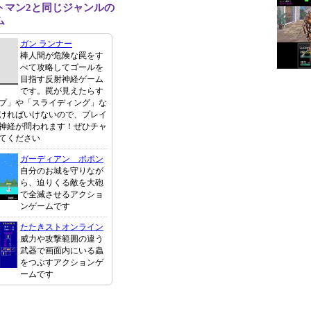
トマン2と同じジャンルの
ム
ガン ランナー
棒人間が危険な罠をす
べて攻略してゴールを
目指す反射神経ゲーム
です。罠が見えたらす
プ」や「スライディング」な
ければいけないので、プレイ
神経が問われます！ぜひチャ
てください
ガーディアン ポポン
自分のお城を守りなが
ら、迫りくる敵を大砲
で全滅させるアクショ
ンゲームです
たたきストオンライン
威力や攻撃範囲の違う
武器で画面内にいる蟲
をつぶすアクションゲ
ームです