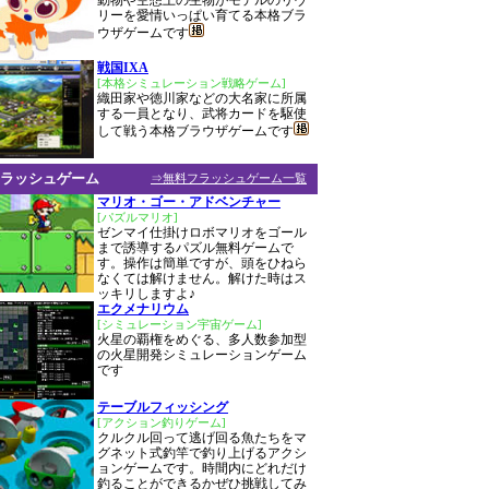
動物や空想上の生物がモデルのリヴ
リーを愛情いっぱい育てる本格ブラ
ウザゲームです
戦国IXA
[本格シミュレーション戦略ゲーム]
織田家や徳川家などの大名家に所属
する一員となり、武将カードを駆使
して戦う本格ブラウザゲームです
ラッシュゲーム
⇒無料フラッシュゲーム一覧
マリオ・ゴー・アドベンチャー
[パズルマリオ]
ゼンマイ仕掛けロボマリオをゴール
まで誘導するパズル無料ゲームで
す。操作は簡単ですが、頭をひねら
なくては解けません。解けた時はス
ッキリしますよ♪
エクメナリウム
[シミュレーション宇宙ゲーム]
火星の覇権をめぐる、多人数参加型
の火星開発シミュレーションゲーム
です
テーブルフィッシング
[アクション釣りゲーム]
クルクル回って逃げ回る魚たちをマ
グネット式釣竿で釣り上げるアクシ
ョンゲームです。時間内にどれだけ
釣ることができるかぜひ挑戦してみ