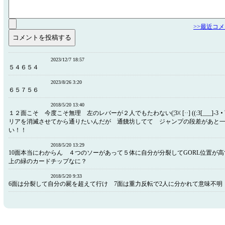
>>最近コ
2023/12/7 18:57
５４６５４
2023/8/26 3:20
６５７５６
2018/5/20 13:40
１２面こそ 今度こそ無理 左のレバーが２人でもたわない(¦3ꇤ [··] ((:3[___]-3
リアを消滅させてから通りたいんだが 通餞坊してて ジャンプの段差があと
い！！
2018/5/20 13:29
10面本当にわからん ４つのソーがあって５体に自分が分裂してGORL位置が
上の緑のカードチップなに？
2018/5/20 9:33
6面は分裂して自分の屍を超えて行け 7面は重力反転で2人に分かれて意味不明