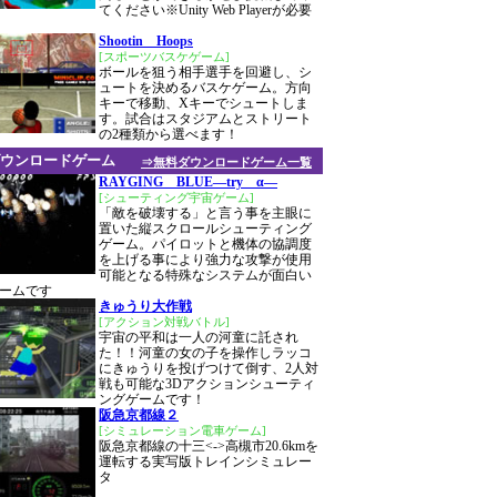
てください※Unity Web Playerが必要
Shootin Hoops
[スポーツバスケゲーム]
ボールを狙う相手選手を回避し、シ
ュートを決めるバスケゲーム。方向
キーで移動、Xキーでシュートしま
す。試合はスタジアムとストリート
の2種類から選べます！
ウンロードゲーム
⇒無料ダウンロードゲーム一覧
RAYGING BLUE―try α―
[シューティング宇宙ゲーム]
「敵を破壊する」と言う事を主眼に
置いた縦スクロールシューティング
ゲーム。パイロットと機体の協調度
を上げる事により強力な攻撃が使用
可能となる特殊なシステムが面白い
ームです
きゅうり大作戦
[アクション対戦バトル]
宇宙の平和は一人の河童に託され
た！！河童の女の子を操作しラッコ
にきゅうりを投げつけて倒す、2人対
戦も可能な3Dアクションシューティ
ングゲームです！
阪急京都線２
[シミュレーション電車ゲーム]
阪急京都線の十三<->高槻市20.6kmを
運転する実写版トレインシミュレー
タ