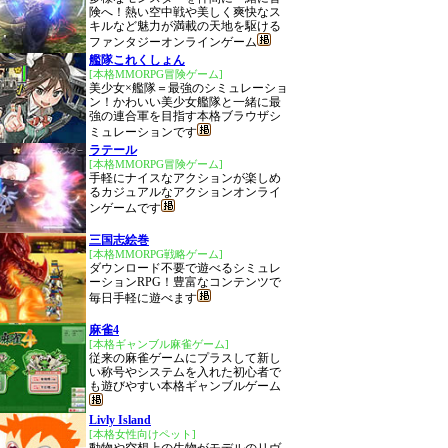
険へ！熱い空中戦や美しく爽快なス
キルなど魅力が満載の天地を駆ける
ファンタジーオンラインゲーム
艦隊これくしょん
[本格MMORPG冒険ゲーム]
美少女×艦隊＝最強のシミュレーショ
ン！かわいい美少女艦隊と一緒に最
強の連合軍を目指す本格ブラウザシ
ミュレーションです
ラテール
[本格MMORPG冒険ゲーム]
手軽にナイスなアクションが楽しめ
るカジュアルなアクションオンライ
ンゲームです
三国志絵巻
[本格MMORPG戦略ゲーム]
ダウンロード不要で遊べるシミュレ
ーションRPG！豊富なコンテンツで
毎日手軽に遊べます
麻雀4
[本格ギャンブル麻雀ゲーム]
従来の麻雀ゲームにプラスして新し
い称号やシステムを入れた初心者で
も遊びやすい本格ギャンブルゲーム
Livly Island
[本格女性向けペット]