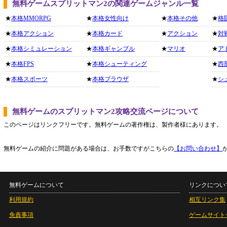
無料ゲームスプリットマン2の関連ゲームジャンル一覧
★
本格MMORPG
★
本格女性向け
★
本格その他
★
格
★
本格アクション
★
本格カード
★
アクション
★
対
★
本格シミュレーション
★
本格ギャンブル
★
マリオ
★
ア
★
本格FPS
★
本格シューティング
★
西
★
本格スポーツ
★
本格ブラウザ
★
シ
無料ゲームのスプリットマン2攻略交流ページについて
このページはリンクフリーです。無料ゲームの著作権は、製作者様にあります。
無料ゲームの紹介に問題がある場合は、お手数ですがこちらの
【お問い合わせ】
無料ゲームについて
リンクについ
利用規約
相互リンク集
免責事項
ゲームサイト