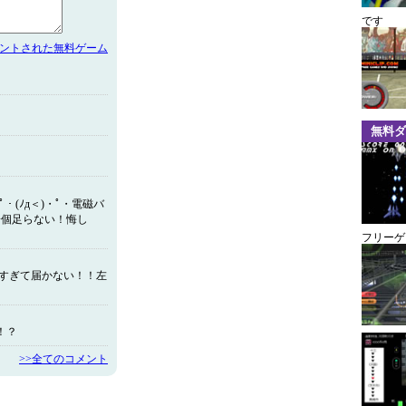
です
メントされた無料ゲーム
無料ダ
・ﾟ・(ﾉд＜)・ﾟ・電磁バ
一個足らない！悔し
フリーゲ
高すぎて届かない！！左
！？
>>全てのコメント