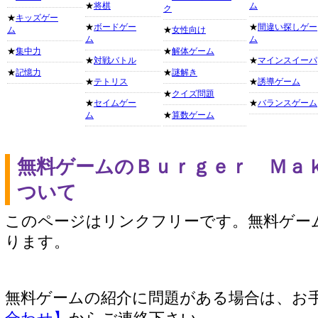
★
将棋
ム
ク
★
キッズゲー
★
ボードゲー
★
間違い探しゲー
ム
★
女性向け
ム
ム
★
集中力
★
解体ゲーム
★
対戦バトル
★
マインスイーパ
★
記憶力
★
謎解き
★
テトリス
★
誘導ゲーム
★
クイズ問題
★
セイムゲー
★
バランスゲーム
ム
★
算数ゲーム
無料ゲームのＢｕｒｇｅｒ Ｍａ
ついて
このページはリンクフリーです。無料ゲー
ります。
無料ゲームの紹介に問題がある場合は、お