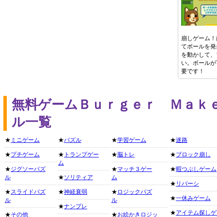
崩しゲーム！
てボールを発
を動かして、
い。ボールが
要です！
無料ゲームＢｕｒｇｅｒ Ｍａｋ
ル一覧
★
ミニゲーム
★
パズル
★
学習ゲーム
★
迷路
★
プチゲーム
★
トランプゲー
★
脳トレ
★
ブロック崩し
ム
★
ジグソーパズ
★
マッチ３ゲー
★
暇つぶしゲーム
ル
★
ソリティア
ム
★
リバーシ
★
スライドパズ
★
神経衰弱
★
ロジックパズ
★
一休みゲーム
ル
ル
★
ナンプレ
★
アイテム探しゲ
★
その他
★
お絵かきロジッ