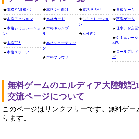
★
本格MMORPG
★
本格女性向け
★
本格その他
★
育成ゲーム
★
本格アクション
★
本格カード
★
シミュレーショ
★
恋愛ゲーム
ン
★
本格シミュレーショ
★
本格ギャンブ
★
仕事、お店経
ン
ル
★
女性向け
★
シミュレーシ
RPG
★
本格FPS
★
本格シューティン
グ
★
ロールプレイ
★
本格スポーツ
グ
★
本格ブラウザ
無料ゲームのエルディア大陸戦記
交流ページについて
このページはリンクフリーです。無料ゲー
ります。