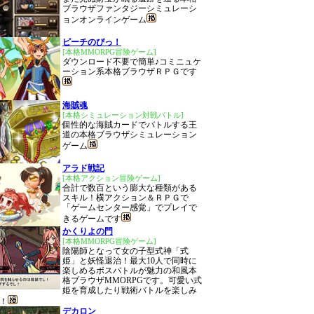
ブラウザファンタジーシミュレーシ
ョンオンラインゲーム
ピーチのぴっ！
[本格MMORPG冒険ゲーム]
ダウンロード不要で簡単♪コミニュケ
ーション系本格ブラウザＲＰＧです
海賊魂
[本格シミュレーション対戦バトル]
個性的な海賊カードでバトルする王
道の本格ブラウザシミュレーション
ゲーム
アラド戦記
[本格アクション冒険ゲーム]
合計で数百という膨大な種類がある
スキル！横アクション＆ＲＰＧで
「ゲームセンター感覚」でプレイで
きるゲームです
かくりよの門
[本格MMORPG冒険ゲーム]
陰陽師となって女の子型式神「式
姫」と妖怪退治！最大10人で同時に
楽しめるボスバトルが魅力の和風本
格ブラウザMMORPGです。可愛い式
姫を育成したり戦術バトルを楽しみ
！
デカロン