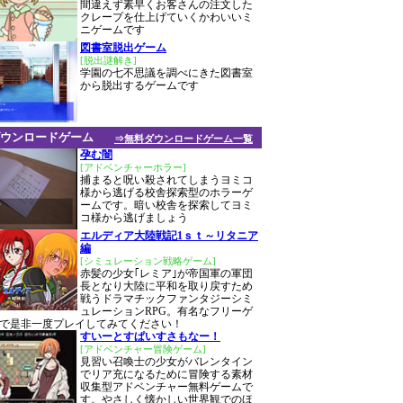
間違えず素早くお客さんの注文した
クレープを仕上げていくかわいいミ
ニゲームです
図書室脱出ゲーム
[脱出謎解き]
学園の七不思議を調べにきた図書室
から脱出するゲームです
ウンロードゲーム
⇒無料ダウンロードゲーム一覧
孕む闇
[アドベンチャーホラー]
捕まると呪い殺されてしまうヨミコ
様から逃げる校舎探索型のホラーゲ
ームです。暗い校舎を探索してヨミ
コ様から逃げましょう
エルディア大陸戦記1ｓｔ～リタニア
編
[シミュレーション戦略ゲーム]
赤髪の少女｢レミア｣が帝国軍の軍団
長となり大陸に平和を取り戻すため
戦うドラマチックファンタジーシミ
ュレーションRPG。有名なフリーゲ
で是非一度プレイしてみてください！
すいーとすぱいすさもなー！
[アドベンチャー冒険ゲーム]
見習い召喚士の少女がバレンタイン
でリア充になるために冒険する素材
収集型アドベンチャー無料ゲームで
す。やさしく懐かしい世界観でのほ