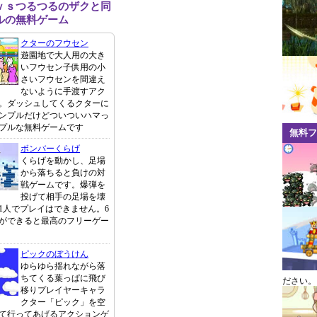
ｖｓつるつるのザクと同
ルの無料ゲーム
クターのフウセン
遊園地で大人用の大き
いフウセン子供用の小
さいフウセンを間違え
ないように手渡すアク
。ダッシュしてくるクターに
ンプルだけどついついハマっ
プルな無料ゲームです
無料フ
ボンバーくらげ
くらげを動かし、足場
から落ちると負けの対
戦ゲームです。爆弾を
投げて相手の足場を壊
1人でプレイはできません。6
ができると最高のフリーゲー
ピックのぼうけん
ゆらゆら揺れながら落
ちてくる葉っぱに飛び
ださい。
移りプレイヤーキャラ
クター「ピック」を空
て行ってあげるアクションゲ