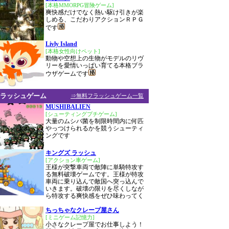
[本格MMORPG冒険ゲーム]
爽快感だけでなく熱い駆け引きが楽
しめる、こだわりアクションＲＰＧ
です
Livly Island
[本格女性向けペット]
動物や空想上の生物がモデルのリヴ
リーを愛情いっぱい育てる本格ブラ
ウザゲームです
ラッシュゲーム
⇒無料フラッシュゲーム一覧
MUSHIBALIEN
[シューティングプチゲーム]
大量のムシバ菌を制限時間内に何匹
やっつけられるかを競うシューティ
ングです
キングズ ラッシュ
[アクション車ゲーム]
王様が突撃車両で敵陣に単騎特攻す
る無料破壊ゲームです。王様が特攻
車両に乗り込んで敵国へ突っ込んで
いきます。破壊の限りを尽くしなが
ら特攻する爽快感をぜひ味わってく
ちっちゃなクレープ屋さん
[ミニゲーム記憶力]
小さなクレープ屋でお仕事しよう！