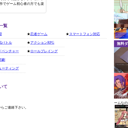
作でゲーム初心者の方でも楽
一覧
闘
★
忍者ゲーム
★
スマートフォン対応
戦バトル
★
アクションRPG
無料ダ
ドベンチャー
★
ロールプレイング
部劇
ューティング
いて
ームなの
からご連絡下さい。