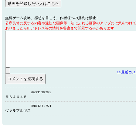
無料ゲーム攻略、感想を書こう。作者様への批判は禁止！
公序良俗に反する内容や違法な画像等、法にふれる画像のアップには気をつけ
ありましたらIPアドレス等の情報を警察まで開示する事があります
>>最近コ
2023/11/18 20:5
５６４６４５
2018/12/4 17:24
ヴァルプルギス