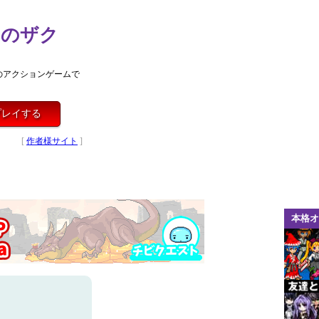
るのザク
のアクションゲームで
プレイする
[
作者様サイト
]
本格オ