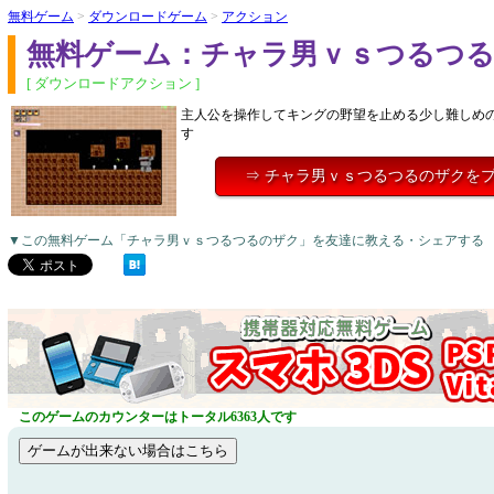
無料ゲーム
>
ダウンロードゲーム
>
アクション
無料ゲーム：チャラ男ｖｓつるつ
[ ダウンロードアクション ]
主人公を操作してキングの野望を止める少し難しめ
す
⇒ チャラ男ｖｓつるつるのザクを
▼この無料ゲーム「チャラ男ｖｓつるつるのザク」を友達に教える・シェアする
このゲームのカウンターはトータル6363人です