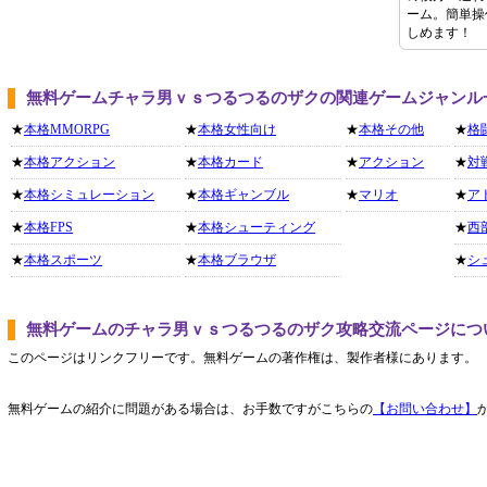
ーム。簡単操
しめます！
無料ゲームチャラ男ｖｓつるつるのザクの関連ゲームジャンル
★
本格MMORPG
★
本格女性向け
★
本格その他
★
格
★
本格アクション
★
本格カード
★
アクション
★
対
★
本格シミュレーション
★
本格ギャンブル
★
マリオ
★
ア
★
本格FPS
★
本格シューティング
★
西
★
本格スポーツ
★
本格ブラウザ
★
シ
無料ゲームのチャラ男ｖｓつるつるのザク攻略交流ページにつ
このページはリンクフリーです。無料ゲームの著作権は、製作者様にあります。
無料ゲームの紹介に問題がある場合は、お手数ですがこちらの
【お問い合わせ】