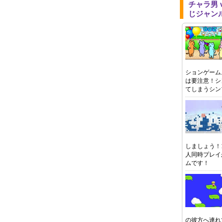
チャラ男
じジャン
ションゲーム
は要注意！シ
てしまうシン
しましょう！
人同時プレイ
ムです！
の彼方へ連れ