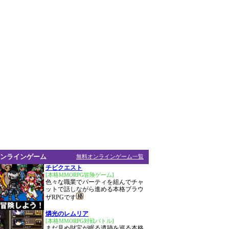
ンラインゲーム
無料オンラインゲーム一覧
チビクエスト
[本格MMORPG冒険ゲーム]
色々な職業でパーティを組んでチャ
ットで話しながら進める本格ブラウ
ザRPGです
燐光のレムリア
[本格MMORPG対戦バトル]
まだ見ぬ財宝が眠る遺跡を巡る本格