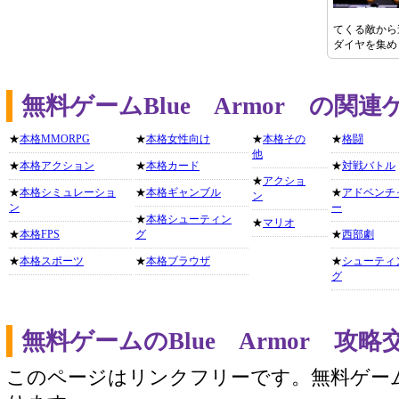
てくる敵から
ダイヤを集め
無料ゲームBlue Armor の関
★
本格MMORPG
★
本格女性向け
★
本格その
★
格闘
他
★
本格アクション
★
本格カード
★
対戦バトル
★
アクショ
★
本格シミュレーショ
★
本格ギャンブル
★
アドベンチ
ン
ン
ー
★
本格シューティン
★
マリオ
★
本格FPS
グ
★
西部劇
★
本格スポーツ
★
本格ブラウザ
★
シューティ
グ
無料ゲームのBlue Armor 攻
このページはリンクフリーです。無料ゲー