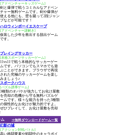
[アドベンチャーキッズゲーム]
剣と爆弾で戦うコミカルなアドベン
チャー無料ゲームです。剣や爆弾が
使える他にも、壁を蹴って2段ジャン
プなどが可能です！
ハロウィンボーイエスケープ
[アドベンチャー謎解き]
仮装した少年を救出する脱出ゲーム
です。
プレイングサッカー
[本格スポーツサッカーゲーム]
11vs11で戦う本格的なサッカーゲー
ムです。パソコンでもスマホでも遊
ぶことができます。ブラウザで再現
された究極のサッカーゲームを楽し
みましょう♪
スポークハウス
[パズル誘導ゲーム]
3種類のオバケが強力してお化け屋敷
を売却の危機から守る無料パズルゲ
ームです。様々な能力を持った3種類
の個性的なお化けが魅力的ですよ。
ぜひプレイして、お化け屋敷を売却
！
ーム
⇒無料ダウンロードゲーム一覧
幻影の城
[アクション対戦バトル]
高い格闘要素や戦闘中のキャラボイ