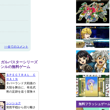
>>全てのコメント
 ガルバスターシリーズ
ャンルの無料ゲーム
ＳＰＥＣＴＲＡＬ Ｃ
ＨＡＩＮ
ネバーランド大戦後の
大陸を舞台に、有名武
将の足跡を追う冒険Ａ
シンショク
無料フラッシュゲー
突然平穏から切り離さ