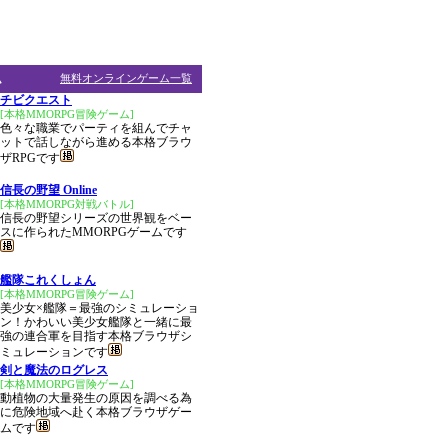
ム
無料オンラインゲーム一覧
チビクエスト
[本格MMORPG冒険ゲーム]
色々な職業でパーティを組んでチャ
ットで話しながら進める本格ブラウ
ザRPGです
信長の野望 Online
[本格MMORPG対戦バトル]
信長の野望シリーズの世界観をベー
スに作られたMMORPGゲームです
艦隊これくしょん
[本格MMORPG冒険ゲーム]
美少女×艦隊＝最強のシミュレーショ
ン！かわいい美少女艦隊と一緒に最
強の連合軍を目指す本格ブラウザシ
ミュレーションです
剣と魔法のログレス
[本格MMORPG冒険ゲーム]
動植物の大量発生の原因を調べる為
に危険地域へ赴く本格ブラウザゲー
ムです