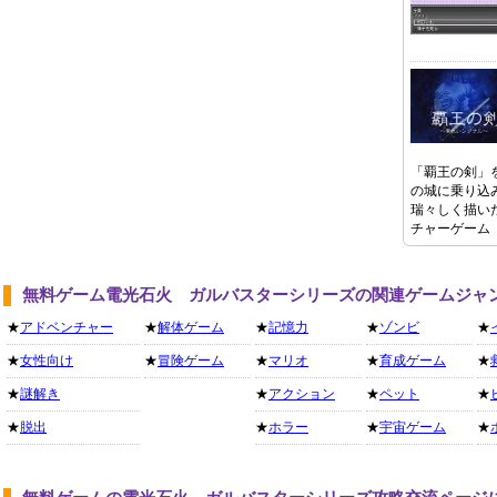
「覇王の剣」
の城に乗り込
瑞々しく描い
チャーゲーム
無料ゲーム電光石火 ガルバスターシリーズの関連ゲームジャ
★
アドベンチャー
★
解体ゲーム
★
記憶力
★
ゾンビ
★
★
女性向け
★
冒険ゲーム
★
マリオ
★
育成ゲーム
★
★
謎解き
★
アクション
★
ペット
★
★
脱出
★
ホラー
★
宇宙ゲーム
★