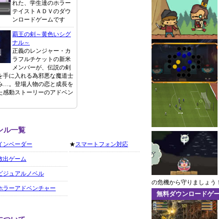
れた、学生達のホラー
テイストＡＤＶのダウ
ンロードゲームです
覇王の剣～黄色いシグ
ナル～
正義のレンジャー・カ
ラフルチケットの新米
メンバーが、伝説の剣
を手に入れる為邪悪な魔道士
み…。登場人物の恋と成長を
た感動ストーリーのアドベン
ンル一覧
インベーダー
★
スマートフォン対応
救出ゲーム
ビジュアルノベル
の危機から守りましょう
ホラーアドベンチャー
無料ダウンロードゲ