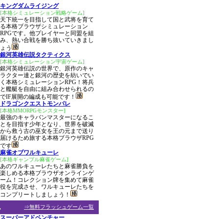
キングダムライジング
[本格シミュレーション戦略ゲーム]
天下統一を目指して国と武将を育て
る本格ブラウザシミュレーション
RPGです。他プレイヤーと同盟を組
み、熱い合戦を勝ち抜いていきまし
ょう
銀河英雄伝説タクティクス
[本格シミュレーション宇宙ゲーム]
銀河英雄伝説の世界で、原作のキャ
ラクター達と銀河の歴史を紡いでい
く本格シミュレーションRPG！将兵
と艦艇を自由に組み合わせられるの
でIF展開の編成も可能です！
ドラゴンクエストモンパレ
[本格MMORPGモンスター]
最強のキャラバンマスターになるこ
とを目指す少年となり、世界を破滅
から救う古の巫女を王の元まで送り
届けるため旅する本格ブラウザRPG
です
麻雀オブワルキューレ
[本格ギャンブル麻雀ゲーム]
あのワルキューレたちと麻雀勝負を
楽しめる本格ブラウザオンラインゲ
ーム！コレクション牌を集めて麻雀
役を完成させ、ワルキューレたちを
コンプリートしましょう！
ム
⇒無料フラッシュゲーム一覧
スーパーアドベンチャー