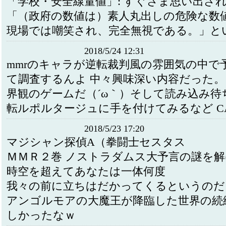
「学校・安全線量値」: すぐさま思い出さ
「（政府の数値は）素人丸出しの危険な数
現場では嘲笑され、完全無視である。」と
2018/5/24 12:31
mmrのキャラが逆転裁判風の雰囲気の中で
て調査するんよ 中々興味深い内容だった。
界観のゲームだ（´ω｀）そして読み込み待
転ルポルタージュに手を付けてみるなど CA
2018/5/23 17:20
マジシャン探偵A（拳闘士セスタス
ＭＭＲ２巻 ノストラダムス大予言の謎を解
時空を超えてあなたは一体何度
我々の前に立ちはだかってくるというのだ
アンゴルモアの大魔王が降臨した世界の続
しかったなｗ