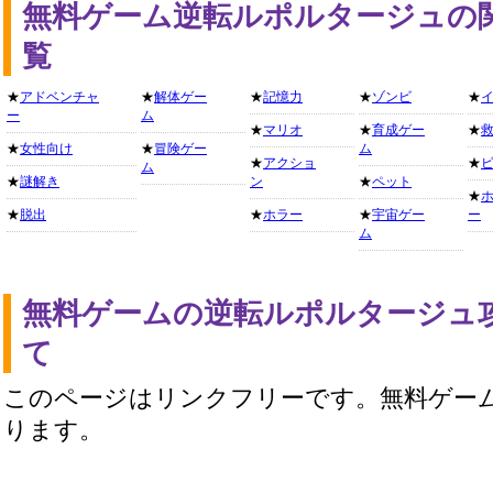
無料ゲーム逆転ルポルタージュの
覧
★
アドベンチャ
★
解体ゲー
★
記憶力
★
ゾンビ
★
ー
ム
★
マリオ
★
育成ゲー
★
★
女性向け
★
冒険ゲー
ム
★
アクショ
★
ム
★
謎解き
ン
★
ペット
★
★
脱出
★
ホラー
★
宇宙ゲー
ー
ム
無料ゲームの逆転ルポルタージュ
て
このページはリンクフリーです。無料ゲー
ります。