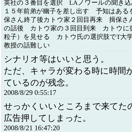
英社の３番目を選択 LAノワールの聞き
１５年前弟が幽子を差し出す 予知はある
保さん終了後カトウ家２回目再来 揖保さ
の話後 カトウ家の３回目到来 カトウに
粒子）を見せる カトウ氏の選択肢でT大
教授の話難しい
シナリオ等はいいと思う。
ただ、キャラが変わる時に時間
ているのが残念。
2008/8/29 0:55:17
せっかくいいところまで来てた
広告押してしまった。
2008/8/21 16:47:20