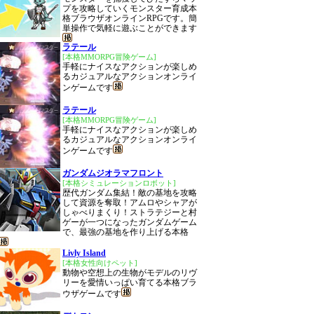
プを攻略していくモンスター育成本
格ブラウザオンラインRPGです。簡
単操作で気軽に遊ぶことができます
ラテール
[本格MMORPG冒険ゲーム]
手軽にナイスなアクションが楽しめ
るカジュアルなアクションオンライ
ンゲームです
ラテール
[本格MMORPG冒険ゲーム]
手軽にナイスなアクションが楽しめ
るカジュアルなアクションオンライ
ンゲームです
ガンダムジオラマフロント
[本格シミュレーションロボット]
歴代ガンダム集結！敵の基地を攻略
して資源を奪取！アムロやシャアが
しゃべりまくり！ストラテジーと村
ゲーが一つになったガンダムゲーム
で、最強の基地を作り上げる本格
Livly Island
[本格女性向けペット]
動物や空想上の生物がモデルのリヴ
リーを愛情いっぱい育てる本格ブラ
ウザゲームです