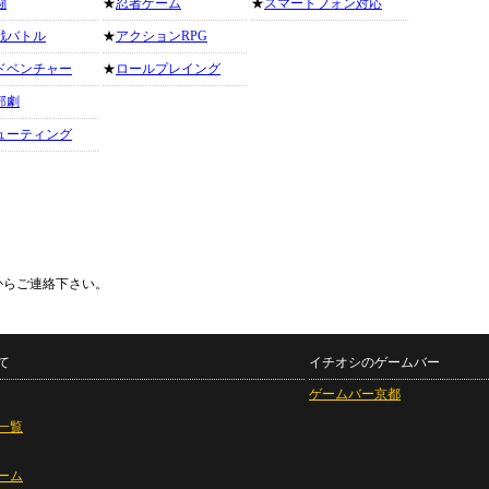
闘
★
忍者ゲーム
★
スマートフォン対応
戦バトル
★
アクションRPG
ドベンチャー
★
ロールプレイング
部劇
ューティング
からご連絡下さい。
て
イチオシのゲームバー
ゲームバー京都
一覧
ーム