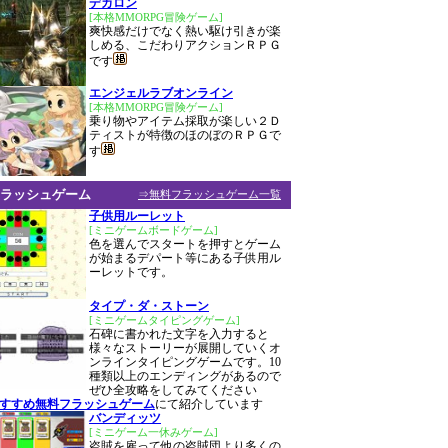
デカロン
[本格MMORPG冒険ゲーム]
爽快感だけでなく熱い駆け引きが楽
しめる、こだわりアクションＲＰＧ
です
エンジェルラブオンライン
[本格MMORPG冒険ゲーム]
乗り物やアイテム採取が楽しい２Ｄ
ティストが特徴のほのぼのＲＰＧで
す
ラッシュゲーム
⇒無料フラッシュゲーム一覧
子供用ルーレット
[ミニゲームボードゲーム]
色を選んでスタートを押すとゲーム
が始まるデパート等にある子供用ル
ーレットです。
タイプ・ダ・ストーン
[ミニゲームタイピングゲーム]
石碑に書かれた文字を入力すると
様々なストーリーが展開していくオ
ンラインタイピングゲームです。10
種類以上のエンディングがあるので
ぜひ全攻略をしてみてください
おすすめ無料フラッシュゲーム
にて紹介しています
バンディッツ
[ミニゲーム一休みゲーム]
盗賊を雇って他の盗賊団より多くの