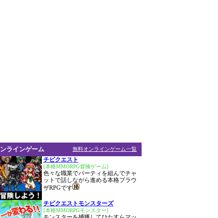
ンラインゲーム
無料オンラインゲーム一覧
チビクエスト
[本格MMORPG冒険ゲーム]
色々な職業でパーティを組んでチャ
ットで話しながら進める本格ブラウ
ザRPGです
チビクエストモンスターズ
[本格MMORPGモンスター]
モンスターを捕獲してひたすらマッ