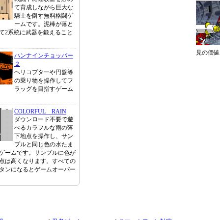
て育成しながら巨大な
騎士を倒す無料格闘ゲ
ームです。泥棒が落と
て2系統に武器を鍛えること
見の価値
ハンナインチョッパー
２
ヘリコプターや円盤等
の乗り物を操作してフ
ラッグを目指すゲーム
COLORFUL RAIN
ダウンロード不要で遊
べるカラフルな雨の落
下地点を操作し、サン
プルと同じ色の水たま
ゲームです。サンプルに色が
点は高くなります。すべての
タンになるとゲームオーバー