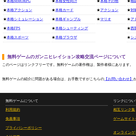
★
本格MMORPG
★
本格女性向け
★
本格その他
★
格
★
本格アクション
★
本格カード
★
アクション
★
対
★
本格シミュレーション
★
本格ギャンブル
★
マリオ
★
ア
★
本格FPS
★
本格シューティング
★
西
★
本格スポーツ
★
本格ブラウザ
★
シ
無料ゲームのガンニヒレイション攻略交流ページについて
このページはリンクフリーです。無料ゲームの著作権は、製作者様にあります。
無料ゲームの紹介に問題がある場合は、お手数ですがこちらの
【お問い合わせ】
無料ゲームについて
リンクについ
利用規約
相互リンク集
免責事項
ゲームサイト
プライバシーポリシー
オンラインゲ