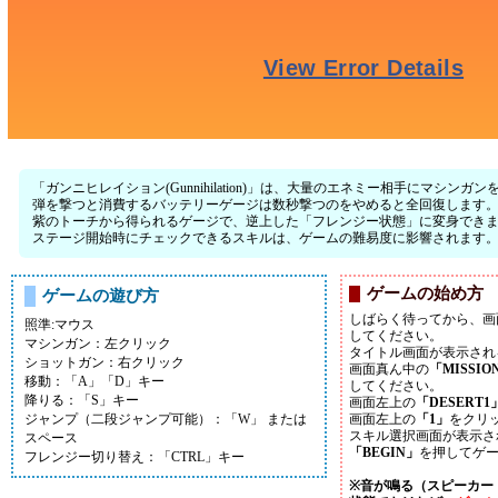
「ガンニヒレイション(Gunnihilation)」は、大量のエネミー相手にマシ
弾を撃つと消費するバッテリーゲージは数秒撃つのをやめると全回復します
紫のトーチから得られるゲージで、逆上した「フレンジー状態」に変身でき
ステージ開始時にチェックできるスキルは、ゲームの難易度に影響されます
ゲームの始め方
ゲームの遊び方
しばらく待ってから、画
照準:マウス
してください。
マシンガン：左クリック
タイトル画面が表示され
ショットガン：右クリック
画面真ん中の
「MISSIO
移動：「A」「D」キー
してください。
降りる：「S」キー
画面左上の
「DESERT1
ジャンプ（二段ジャンプ可能）：「W」 または
画面左上の
「1」
をクリ
スキル選択画面が表示さ
スペース
「BEGIN」
を押してゲ
フレンジー切り替え：「CTRL」キー
※音が鳴る（スピーカー