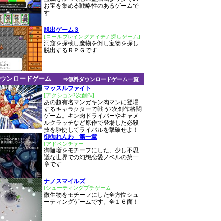
お宝を集める戦略性のあるゲームで
す
脱出ゲーム３
[ロールプレイングアイテム探しゲーム]
洞窟を探検し魔物を倒し宝物を探し
脱出するＲＰＧです
ウンロードゲーム
⇒無料ダウンロードゲーム一覧
マッスルファイト
[アクション2次創作]
あの超有名マンガキン肉マンに登場
するキャラクターで戦う2次創作格闘
ゲーム。キン肉ドライバーやキャメ
ルクラッチなど原作で登場した必殺
技を駆使してライバルを撃破せよ！
御伽れんわ 第一章
[アドベンチャー]
御伽噺をモチーフにした、少し不思
議な世界での幻想恋愛ノベルの第一
章です
ナノスマイルズ
[シューティングプチゲーム]
微生物をモチーフにした全方位シュ
ーティングゲームです。全１６面！