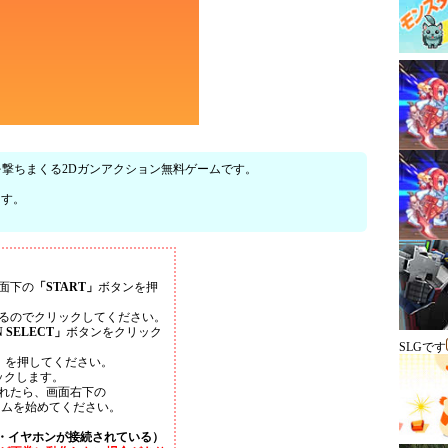
ンガンを撃ちまくる2Dガンアクション無料ゲームです。
。
ます。
。
面下の
「START」
ボタンを押
るのでクリックしてください。
N SELECT」
ボタンをクリック
SLGです
」
を押してください。
ックします。
れたら、画面右下の
ームを始めてください。
・イヤホンが接続されている）