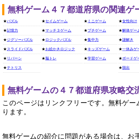
無料ゲーム４７都道府県の関連ゲ
★
パズル
★
セイムゲーム
★
ミニゲーム
★
女性向け
★
記憶力
★
マッチ３ゲーム
★
プチゲーム
★
解体ゲー
★
ジグソーパズル
★
ロジックパズル
★
集中力
★
謎解き
★
スライドパズル
★
お絵かきロジック
★
キッズゲーム
★
一休みゲ
★
リバーシ
★
脳トレ
★
学習ゲーム
★
ボードゲ
★
テトリス
★
脱出
無料ゲームの４７都道府県攻略交
このページはリンクフリーです。無料ゲー
ります。
無料ゲームの紹介に問題がある場合は、お