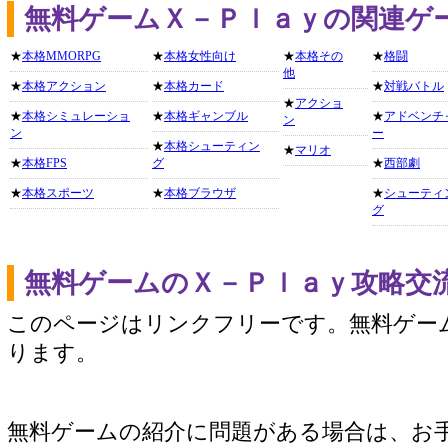
無料ゲームＸ－Ｐｌａｙの関連ゲ
★
本格MMORPG
★
本格女性向け
★
本格その
★
格闘
他
★
本格アクション
★
本格カード
★
対戦バトル
★
アクショ
★
本格シミュレーショ
★
本格ギャンブル
★
アドベンチ
ン
ン
ー
★
本格シューティン
★
マリオ
★
本格FPS
グ
★
西部劇
★
本格スポーツ
★
本格ブラウザ
★
シューティ
グ
無料ゲームのＸ－Ｐｌａｙ攻略交
このページはリンクフリーです。無料ゲー
ります。
無料ゲームの紹介に問題がある場合は、お