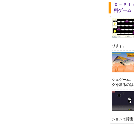
Ｘ－Ｐｌ
料ゲーム
ります。
シュゲーム。
グを潜るのは
ションで障害