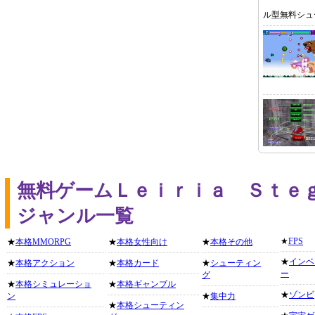
ル型無料シュ
無料ゲームＬｅｉｒｉａ Ｓｔｅ
ジャンル一覧
★
FPS
★
本格MMORPG
★
本格女性向け
★
本格その他
★
インベ
★
本格アクション
★
本格カード
★
シューティン
ー
グ
★
本格シミュレーショ
★
本格ギャンブル
★
ゾンビ
ン
★
集中力
★
本格シューティン