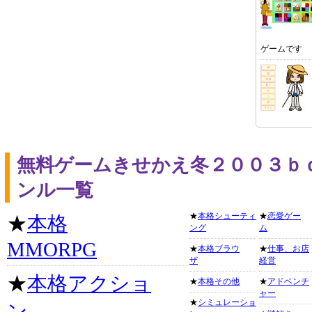
ゲームです
無料ゲームきせかえ冬２００３ｂ
ンル一覧
★
本格シューティ
★
恋愛ゲー
★
本格
ング
ム
MMORPG
★
本格ブラウ
★
仕事、お店
ザ
経営
★
本格アクショ
★
本格その他
★
アドベンチ
ャー
★
シミュレーショ
ン