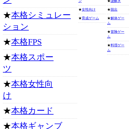
ン
★
謎解き
★
女性向け
★
脱出
★
本格シミュレー
★
育成ゲーム
★
解体ゲー
ム
ション
★
冒険ゲー
ム
★
本格FPS
★
料理ゲー
ム
★
本格スポー
ツ
★
本格女性向
け
★
本格カード
★
本格ギャンブ