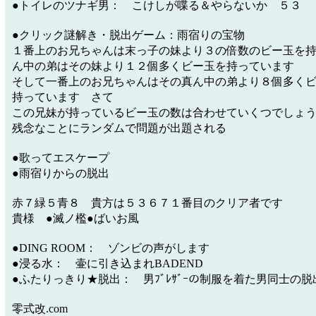
●トイレのツナギ男： こけしが喋る＆やらないか ５３
●クリック謎解き・脱出ゲーム：雨宿りの宝物
１番上のお兄ちゃんは末っ子の妹より３の倍数のビー玉を
ん中の弟はその妹より１２個多くビー玉を持っています
そして一番上のお兄ちゃんはその真ん中の弟より８個多く
持っています さて
この兄妹が持っているビー玉の数は合わせていくつでしょ
残念なことにランダムで問題が出題される
●歌ってエスケープ
●雨宿りからの脱出
赤７緑５青８ 貴方は５３６７１番目のクリア者です
貴様 ●滅ノ檻●ばいお風
●DING ROOM： ゾンビの声がします
●浸る水： 壷に引き込まれBADEND
●ふたりっきり★脱出： 男ﾌﾞﾚｻﾞｰの制服を着た男同士の脱
零式改.com