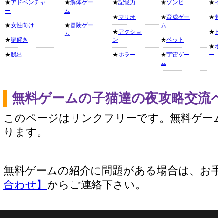
★
アドベンチャ
★
解体ゲー
★
記憶力
★
ゾンビ
★
ー
ム
★
マリオ
★
育成ゲー
★
★
女性向け
★
冒険ゲー
ム
★
アクショ
★
ム
★
謎解き
ン
★
ペット
★
★
脱出
★
ホラー
★
宇宙ゲー
ー
ム
無料ゲームの子猫達の夜攻略交流
このページはリンクフリーです。無料ゲー
ります。
無料ゲームの紹介に問題がある場合は、お
合わせ】
からご連絡下さい。