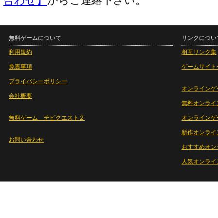
合わせ】
からご連絡下さい。
無料ゲームについて
リンクについ
利用規約
相互リンク集
免責事項
ゲームサイト
プライバシーポリシー
オンラインゲ
会社概要
無料オンライ
無料ゲーム チビクエスト２
オンラインゲ
新作オンライ
お問い合わせ
おすすめオン
人気オンライ