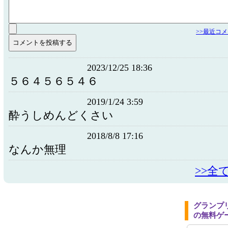
>>最近コ
2023/12/25 18:36
５６４５６５４６
2019/1/24 3:59
酔うしめんどくさい
2018/8/8 17:16
なんか無理
>>全
グランプ
の無料ゲ