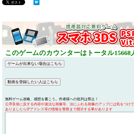
このゲームのカウンターはトータル15668
無料ゲーム攻略、感想を書こう。作者様への批判は禁止！
公序良俗に反する内容や違法な画像等、法にふれる画像のアップには気をつけ
ありましたらIPアドレス等の情報を警察まで開示する事があります