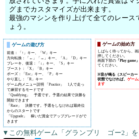
放されていきます。手に入れた賞金はマ
グまでカスタマイズが出来ます。
最強のマシンを作り上げて全てのレース
ょう。
ゲームの始め方
ゲームの遊び方
しばらく待ってから、画
前進：「↑」キー、「W」キー
押してください。
方向転換：「←」「→」キー、「A」「D」キー
画面下部の
「Play game
ブレーキ、後退：「↓」キー、「S」キー
てください。
ブースト：「X」「B」キー
ポーズ：「Esc」キー、「P」キー
※音が鳴る（スピーカー
やり直し：「R」キー
状態でなければ、
ゲーム
ます
ゲーム内メニュー説明 「Practice」 1人で走っ
て練習するモードです
「Qualifying」 予選です。予選の結果で決勝を
開始できます
「Race」 決勝です。予選をしなければ最終位
からのスタートです
「Upgrade」 稼いだ賞金でアップグレードがで
きます
▼この無料ゲーム「グランプリ ゴー2」