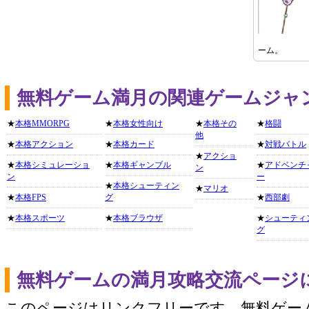
ーム。
無料ゲーム満月の関連ゲームジャ
★
本格MMORPG
★
本格女性向け
★
本格その
★
格闘
他
★
本格アクション
★
本格カード
★
対戦バトル
★
アクショ
★
本格シミュレーショ
★
本格ギャンブル
★
アドベンチ
ン
ン
ー
★
本格シューティン
★
マリオ
★
本格FPS
グ
★
西部劇
★
本格スポーツ
★
本格ブラウザ
★
シューティ
グ
無料ゲームの満月攻略交流ページ
このページはリンクフリーです。無料ゲー