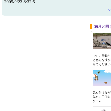
2005/9/23 8:32:5
満月と同
です。行動キ
と色んな技が
みてください
気を付けなが
集める子供向
ゲーム