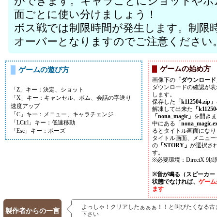
ができます。キャラごとにショットやボ
面ごとに使い分けましょう！
ボス戦では制限時間が発生します。制限
オーバーとなりますのでご注意ください
ゲームの始め方
ゲームの遊び方
画像下の
「ダウンロード
ダウンロードの確認が表
「Z」キー：決定、ショット
します。
「X」キー：キャンセル、ボム、会話の字送り
保存した
「k112504.zip」
速度アップ
解凍して出来た
「k1125
「C」キー：メニュー、キャラチェンジ
「nona_magic」
を開きま
「LCtrl」キー：低速移動
中にある
「nona_magic.e
「Esc」キー：ポーズ
るとタイトル画面になり
タイトル画面、メニュー
の
「STORY」
が選択さ
す。
※必要環境：DirectX
※音が鳴る（スピーカー
状態でなければ、
ゲーム
ます
よっしゃ！クリアしたぁぁぁ！！と叫びたくなる古
製作者からの一言
下さい