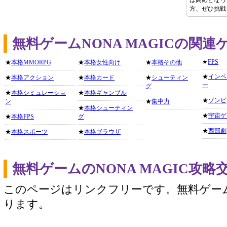
は高めとなっ
方、ぜひ挑戦
無料ゲームNONA MAGICの関
★
FPS
★
本格MMORPG
★
本格女性向け
★
本格その他
★
インベ
★
本格アクション
★
本格カード
★
シューティン
ー
グ
★
本格シミュレーショ
★
本格ギャンブル
★
ゾンビ
ン
★
集中力
★
本格シューティン
★
宇宙ゲ
★
本格FPS
グ
★
西部劇
★
本格スポーツ
★
本格ブラウザ
無料ゲームのNONA MAGIC攻
このページはリンクフリーです。無料ゲー
ります。