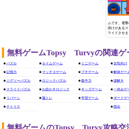
ムです。電撃
掛けがあるス
ライドさせま
無料ゲームTopsy Turvyの関
★
パズル
★
セイムゲーム
★
ミニゲーム
★
女性向け
★
記憶力
★
マッチ３ゲーム
★
プチゲーム
★
解体ゲー
★
ジグソーパズル
★
ロジックパズル
★
集中力
★
謎解き
★
スライドパズル
★
お絵かきロジック
★
キッズゲーム
★
一休みゲ
★
リバーシ
★
脳トレ
★
学習ゲーム
★
ボードゲ
★
テトリス
★
脱出
無料ゲームのTopsy Turvy攻