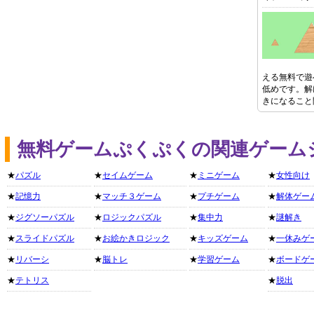
える無料で遊
低めです。解
きになること
無料ゲームぷくぷくの関連ゲーム
★
パズル
★
セイムゲーム
★
ミニゲーム
★
女性向け
★
記憶力
★
マッチ３ゲーム
★
プチゲーム
★
解体ゲー
★
ジグソーパズル
★
ロジックパズル
★
集中力
★
謎解き
★
スライドパズル
★
お絵かきロジック
★
キッズゲーム
★
一休みゲ
★
リバーシ
★
脳トレ
★
学習ゲーム
★
ボードゲ
★
テトリス
★
脱出