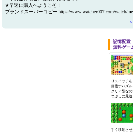
★早速に購入へようこそ！
ブランドスーパーコピー https://www.watcher007.com/watch/menu-
記憶配置 
無料ゲー
りスイッチを
目指すパズル
クリア型なの
つぶしに最適
手く移動させ