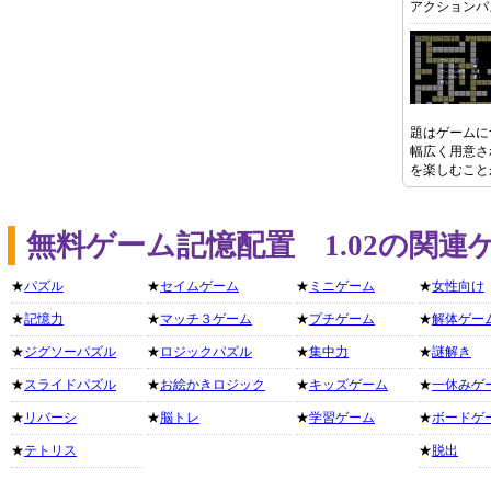
アクションパ
題はゲームに
幅広く用意さ
を楽しむこと
無料ゲーム記憶配置 1.02の関
★
パズル
★
セイムゲーム
★
ミニゲーム
★
女性向け
★
記憶力
★
マッチ３ゲーム
★
プチゲーム
★
解体ゲー
★
ジグソーパズル
★
ロジックパズル
★
集中力
★
謎解き
★
スライドパズル
★
お絵かきロジック
★
キッズゲーム
★
一休みゲ
★
リバーシ
★
脳トレ
★
学習ゲーム
★
ボードゲ
★
テトリス
★
脱出