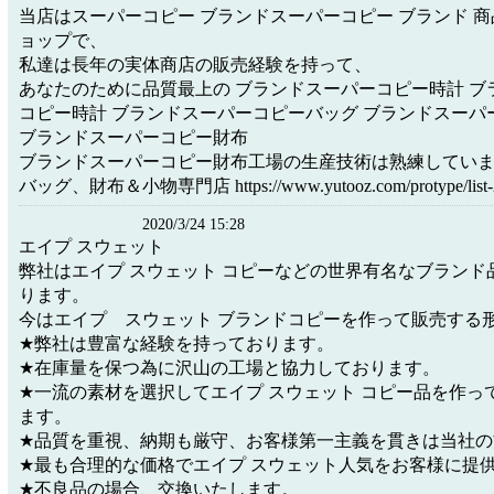
当店はスーパーコピー ブランドスーパーコピー ブランド 
ョップで、
私達は長年の実体商店の販売経験を持って、
あなたのために品質最上の ブランドスーパーコピー時計 ブ
コピー時計 ブランドスーパーコピーバッグ ブランドスーパ
ブランドスーパーコピー財布
ブランドスーパーコピー財布工場の生産技術は熟練してい
バッグ、財布＆小物専門店 https://www.yutooz.com/protype/list-2
2020/3/24 15:28
エイプ スウェット
弊社はエイプ スウェット コピーなどの世界有名なブランド
ります。
今はエイプ スウェット ブランドコピーを作って販売する
★弊社は豊富な経験を持っております。
★在庫量を保つ為に沢山の工場と協力しております。
★一流の素材を選択してエイプ スウェット コピー品を作っ
ます。
★品質を重視、納期も厳守、お客様第一主義を貫きは当社の
★最も合理的な価格でエイプ スウェット人気をお客様に提
★不良品の場合、交換いたします。