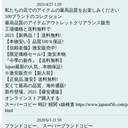
2021/4/25 1:29
私たちの店でのアイテムの最高品質をお楽しみください
100ブランドのコレクション
最高品質のアイテムアウトレットクリアランス販売
工場価格と送料無料で
2021【新商品！】送料無料!
【本物安い】品質100％保証!
【信頼老舗】激安販売中!
【限定価格セール!】激安本物
『今季の新作』【送料無料】
Japan最新の人気、本物保証!
※激安販売※【新入荷】
【正規品.激安】送料無料!
安くて最高の品質、海外通販!
新作登場、2021【爆安通販】
オンラインストア購入する
スーパーコピー 時計 税関 x線検査 https://www.japan456.com/produc
html
2020/6/3 21:59
ブランドコピー、 スーパーブランドコピー