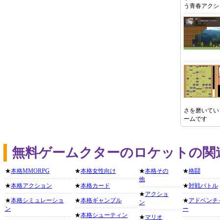
う青春アクシ
さを磨いてい
ームです
無料ゲームクターのロケットの関
★
本格MMORPG
★
本格女性向け
★
本格その
★
格闘
他
★
本格アクション
★
本格カード
★
対戦バトル
★
アクショ
★
本格シミュレーショ
★
本格ギャンブル
★
アドベンチ
ン
ン
ー
★
本格シューティン
★
マリオ