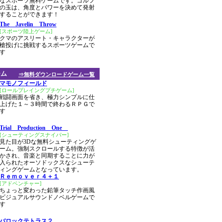
なスポーツ無料ゲームです。ゴルフ
の玉は、角度とパワーを決めて発射
することができます！
The Javelin Throw
[スポーツ陸上ゲーム]
クマのアスリート・キャラクターが
槍投げに挑戦するスポーツゲームで
す
ーム
⇒無料ダウンロードゲーム一覧
マモノフィールド
[ロールプレイングプチゲーム]
戦闘画面を省き、極力シンプルに仕
上げた１～３時間で終わるＲＰＧで
す
Trial Production One
[シューティングスナイパー]
見た目が3Dな無料シューティングゲ
ーム。強制スクロールする特徴が活
かされ、音楽と同期することに力が
入られたオーソドックスなシューテ
ィングゲームとなっています。
Ｒｅｍｏｖｅｒ４＋１
[アドベンチャー]
ちょっと変わった鉛筆タッチ作画風
ビジュアルサウンドノベルゲームで
す
バロックテトラス２