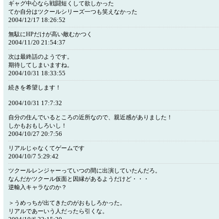
ギャグ中心なら戦闘短くして欲しかった
てか自分はツクールシリーズ一つも笑えなかった
2004/12/17 18:26:52
無駄にHPだけが高い敵むかつく
2004/11/20 21:54:37
次は最終話のようです。
期待してしまいますね。
2004/10/31 18:33:55
続きを希望します！
2004/10/31 17:7:32
自分の住んでいるところの近所なので、親近感がありました！
しかもおもしろいし！
2004/10/27 20:7:56
リアルじゃなくてゲームです
2004/10/7 5:29:42
ツクールレンジャーっていつの間に出演していたんだろ。
なんだかツクール仮面と因縁があるようだけど・・・
逆輸入キャラなのか？
＞うめっちが出てきたのがおもしろかった。
リアルであーいう人だったら引くな。