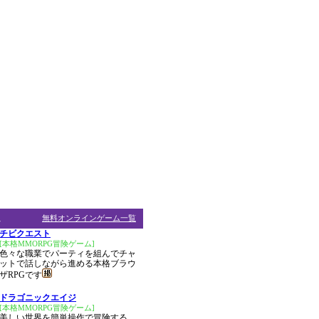
ム
無料オンラインゲーム一覧
チビクエスト
[本格MMORPG冒険ゲーム]
色々な職業でパーティを組んでチャ
ットで話しながら進める本格ブラウ
ザRPGです
ドラゴニックエイジ
[本格MMORPG冒険ゲーム]
美しい世界を簡単操作で冒険する、