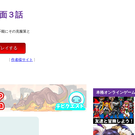
面３話
不能にその克服策と
プレイする
[
作者様サイト
]
本格オンラインゲー