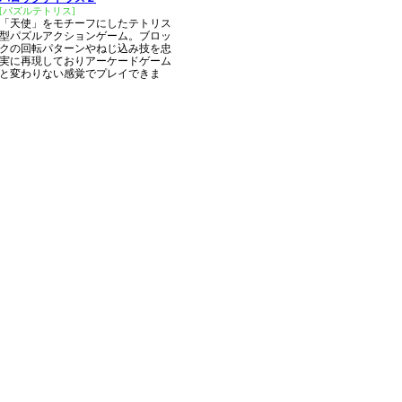
[パズルテトリス]
「天使」をモチーフにしたテトリス
型パズルアクションゲーム。ブロッ
クの回転パターンやねじ込み技を忠
実に再現しておりアーケードゲーム
と変わりない感覚でプレイできま