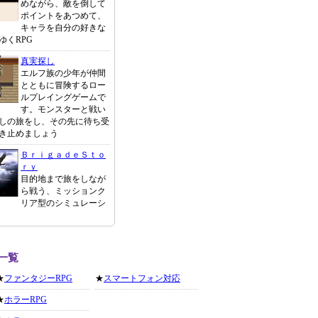
めながら、敵を倒して
ポイントをあつめて、
キャラを自分の好きな
ゆくRPG
真実探し
エルフ族の少年が仲間
とともに冒険するロー
ルプレイングゲームで
す。モンスターと戦い
しの旅をし、その先に待ち受
き止めましょう
ＢｒｉｇａｄｅＳｔｏ
ｒｙ
目的地まで旅をしなが
ら戦う、ミッションク
リア型のシミュレーシ
一覧
★
ファンタジーRPG
★
スマートフォン対応
★
ホラーRPG