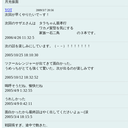
月光仮面
YOT
2009/3/7 20:56
次回が早くやりたいで～す！
次回のサザエさんは タラちゃん親孝行
ワカメ髪型を気にする
家族一石二鳥 の３本です。
2006/4/26 11:32:5
次の話を楽しみにしています。（－－）！！！！！！！
2005/10/25 18:10:30
ツクールレンジャーが出てきて面白かった。
うめっちがとても強くて驚いた。次が出るのが楽しみです
2005/10/12 18:32:52
嗚呼そうだね、愉快だね
2005/4/9 1:32:55
うれしかった
2005/4/9 0:42:11
面白かったから最終話はやく出してくださいよぉ～(涙
2005/3/4 18:15:5
戦闘長すぎ。途中で飽きた、