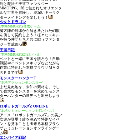
剣と魔法の王道ファンタジー
MMORPG。闇に包まれたオリエンタ
ルな世界を冒険し、奥深いキャラク
ターメイキングを楽しもう！
少女とドラゴン
[本格MMORPG育成ゲーム]
魔方陣の封印から解き放たれた幻獣
を倒して契約しよう！様々なスキル
を持つ仲間たちと共に戦うファンタ
ジー育成RPG
王国日記
[本格MMORPG対戦バトル]
ペットと一緒に王国を護ろう！自動
戦闘やイベントスキップなどながら
作業に特化した本格ブラウザＭＭＯ
ＲＰＧです
モンスターハンターF
[本格アクションモンスター]
まだ見ぬ地を、未知の素材を、そし
て強大なモンスターを求めてモンス
ターハンターの世界へと出発しよう
ロボットガールズZ ONLINE
[本格シミュレーション対戦バトル]
アニメ「ロボットガールズZ」の美少
女達が登場！絆を深めて特別なイベ
ントを見ることも出来る本格ブラウ
ザシミュレーションオンラインゲー
ム
エンパイア戦記