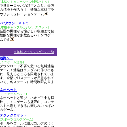
[本格シミュレーション対戦バトル]
中世ヨーロッパの領主となり、最強
の領地を作ろう！ 硬派な本格ブラ
ウザシミュレーションゲーム
777タウン．ｎｅｔ
[本格ギャンブルカジノ、スロット]
話題の機種から懐かしい機種まで個
性的な機種が多数あるパチンコゲー
ムです
ム
⇒無料フラッシュゲーム一覧
迷路２
[ミニゲーム迷路]
ダウンロード不要で遊べる無料迷路
ゲーム！迷路はランダムに作り出さ
れ、見えるところも限定されていま
す。全部で11ステージが用意されて
いて、各ステージに時間制限ありま
ネオペット
[ミニゲームペット]
ネオペットと遊び、ネオピア中を探
検し、ミニゲームも盛沢山、コンテ
スト出場もできるお楽しみいっぱい
のゲーム。
テクノクロケット
[スポーツゴルフゲーム]
ボールをゴールに運ぶゴルフのよう