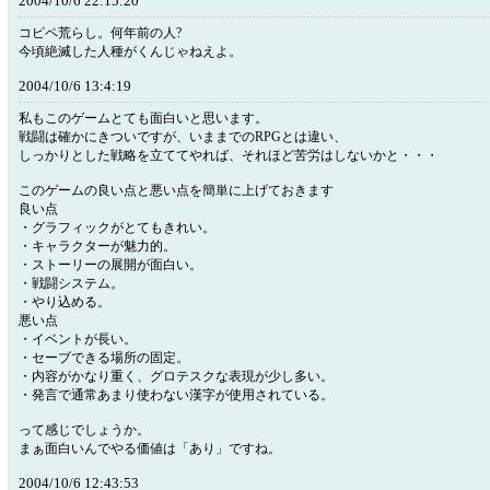
2004/10/6 22:15:20
コピペ荒らし。何年前の人?
今頃絶滅した人種がくんじゃねえよ。
2004/10/6 13:4:19
私もこのゲームとても面白いと思います。
戦闘は確かにきついですが、いままでのRPGとは違い、
しっかりとした戦略を立ててやれば、それほど苦労はしないかと・・・
このゲームの良い点と悪い点を簡単に上げておきます
良い点
・グラフィックがとてもきれい。
・キャラクターが魅力的。
・ストーリーの展開が面白い。
・戦闘システム。
・やり込める。
悪い点
・イベントが長い。
・セーブできる場所の固定。
・内容がかなり重く、グロテスクな表現が少し多い。
・発言で通常あまり使わない漢字が使用されている。
って感じでしょうか。
まぁ面白いんでやる価値は「あり」ですね。
2004/10/6 12:43:53