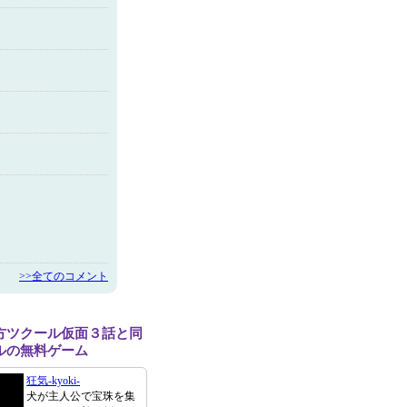
>>全てのコメント
方ツクール仮面３話と同
ルの無料ゲーム
狂気-kyoki-
犬が主人公で宝珠を集