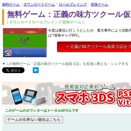
無料ゲーム
>
ダウンロードゲーム
>
ロールプレイング
>
冒険ゲーム
無料ゲーム：正義の味方ツクール仮
[ ダウンロードロールプレイング冒険ゲーム ]
今度は横浜に行こうとしたが、重大事件により活動
は!?冒険ギャグRPG。
⇒ 正義の味方ツクール仮面３話を
▼この無料ゲーム「正義の味方ツクール仮面３話」を友達に教える・シェアする
このゲームのカウンターはトータル6079人です