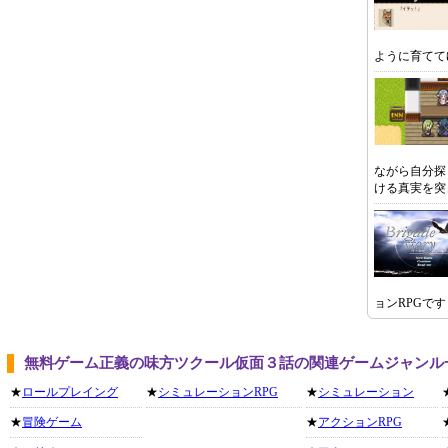
ように育てて
ながら自分探
ける真実を突
ョンRPGです
無料ゲーム正義の味方ツクール仮面３話の関連ゲームジャンル
★
ロールプレイング
★
シミュレーションRPG
★
シミュレーション
★
冒険ゲーム
★
アクションRPG