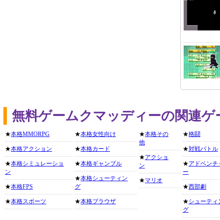
無料ゲームクマッディーの関連ゲ
★
本格MMORPG
★
本格女性向け
★
本格その
★
格闘
他
★
本格アクション
★
本格カード
★
対戦バトル
★
アクショ
★
本格シミュレーショ
★
本格ギャンブル
★
アドベンチ
ン
ン
ー
★
本格シューティン
★
マリオ
★
本格FPS
グ
★
西部劇
★
本格スポーツ
★
本格ブラウザ
★
シューティ
グ