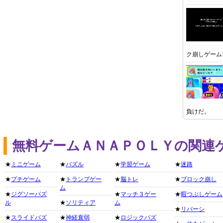
ク崩しゲーム
負けだ。
無料ゲームＡＮＡＰＯＬＹの関連
★
ミニゲーム
★
パズル
★
学習ゲーム
★
迷路
★
プチゲーム
★
トランプゲー
★
脳トレ
★
ブロック崩し
ム
★
ジグソーパズ
★
マッチ３ゲー
★
暇つぶしゲーム
ル
★
ソリティア
ム
★
リバーシ
★
スライドパズ
★
神経衰弱
★
ロジックパズ