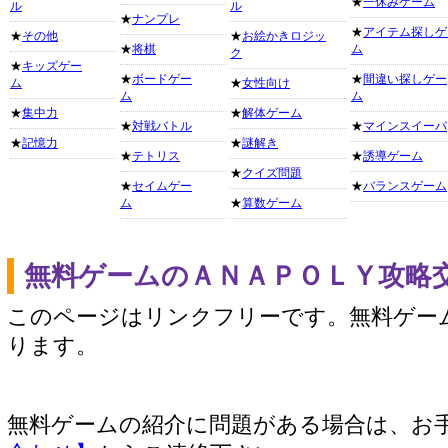
★
一休みゲーム
ル
ル
★
ナンプレ
★
アイテム探しゲ
★
その他
★
お絵かきロジッ
★
将棋
ム
ク
★
キッズゲー
★
ボードゲー
★
間違い探しゲー
ム
★
女性向け
ム
ム
★
集中力
★
解体ゲーム
★
対戦バトル
★
マインスイーパ
★
記憶力
★
謎解き
★
テトリス
★
誘導ゲーム
★
クイズ問題
★
セイムゲー
★
バランスゲーム
ム
★
算数ゲーム
無料ゲームのＡＮＡＰＯＬＹ攻略
このページはリンクフリーです。無料ゲー
ります。
無料ゲームの紹介に問題がある場合は、お