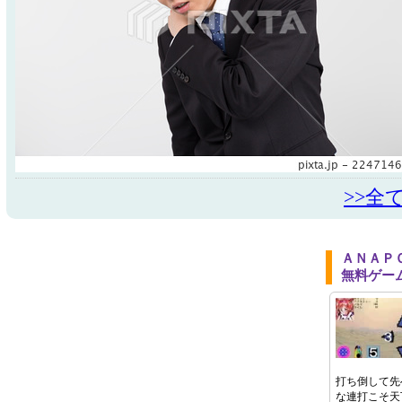
>>全
ＡＮＡＰ
無料ゲー
打ち倒して先
な連打こそ天