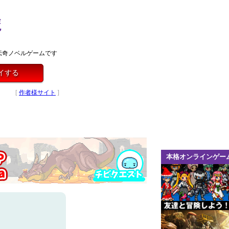
魔
伝奇ノベルゲームです
イする
[
作者様サイト
]
本格オンラインゲー