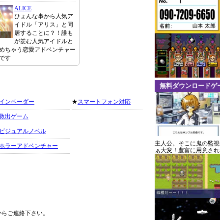
ALICE
ひょんな事から人気ア
イドル「アリス」と同
居することに？！誰も
が羨む人気アイドルと
めちゃう恋愛アドベンチャー
です
無料ダウンロードゲ
インベーダー
★
スマートフォン対応
救出ゲーム
ビジュアルノベル
主人公。そこに鬼の監視
ホラーアドベンチャー
ぁ大変！豊富に用意され
からご連絡下さい。