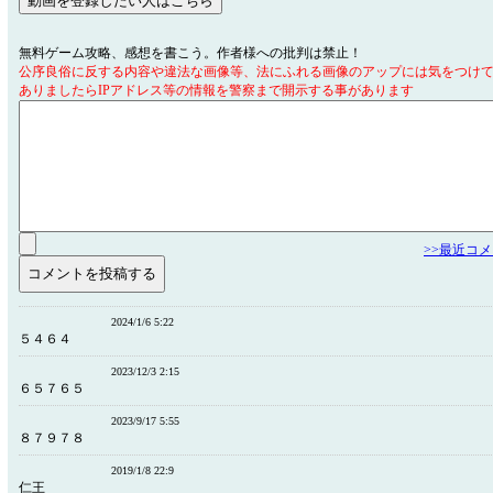
無料ゲーム攻略、感想を書こう。作者様への批判は禁止！
公序良俗に反する内容や違法な画像等、法にふれる画像のアップには気をつけ
ありましたらIPアドレス等の情報を警察まで開示する事があります
>>最近コ
2024/1/6 5:22
５４６４
2023/12/3 2:15
６５７６５
2023/9/17 5:55
８７９７８
2019/1/8 22:9
仁王