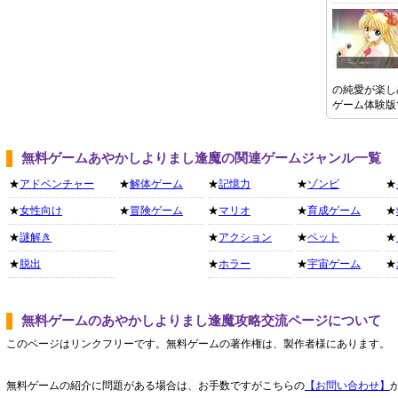
の純愛が楽し
ゲーム体験版
無料ゲームあやかしよりまし逢魔の関連ゲームジャンル一覧
★
アドベンチャー
★
解体ゲーム
★
記憶力
★
ゾンビ
★
★
女性向け
★
冒険ゲーム
★
マリオ
★
育成ゲーム
★
★
謎解き
★
アクション
★
ペット
★
★
脱出
★
ホラー
★
宇宙ゲーム
★
無料ゲームのあやかしよりまし逢魔攻略交流ページについて
このページはリンクフリーです。無料ゲームの著作権は、製作者様にあります。
無料ゲームの紹介に問題がある場合は、お手数ですがこちらの
【お問い合わせ】