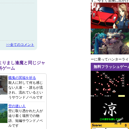
す。今すぐ冒険に出かけ
>>全てのコメント
ーに乗ってハンターライ
よりまし逢魔と同じジャ
無料フラッシュゲー
料ゲーム
餓鬼の冥福を祈る
殺人に対して何も感じ
ない人達・・誰もが流
され、流れているとい
うサウンドノベルです
空の迷い人
空に取り憑かれた人が
辿り着く場所での物
語、短編サウンドノベ
ルです