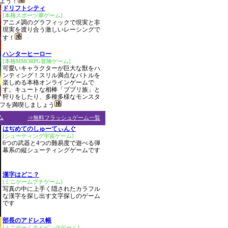
よう！
ドリフトシティ
[本格スポーツ車ゲーム]
アニメ調のグラフィックで現実と非
現実を渡り合う激しいレーシングで
す！
ハンターヒーロー
[本格MMORPG冒険ゲーム]
可愛いキャラクターが巨大な獣をハ
ンティング！スリル満点なバトルを
楽しめる本格オンラインゲームで
す。キュートな相棒「ブブリ族」と
狩りをしたり、多種多様なモンスタ
フを満喫しましょう
ム
⇒無料フラッシュゲーム一覧
はぢめてのしゅーてぃんぐ
[シューティング宇宙ゲーム]
6つの武器と4つの難易度で遊べる弾
幕系の縦シューティングゲームです
漢字はどこ？
[ミニゲームプチゲーム]
写真の中に上手く隠されたカラフル
な漢字を探し出す文字探しのゲーム
です
部長のアドレス帳
[ミニゲームタイピングゲーム]