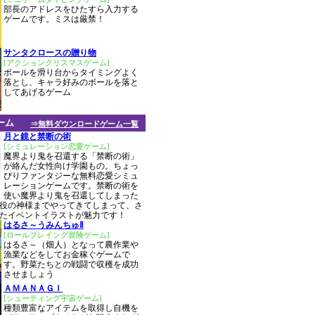
部長のアドレスをひたすら入力する
ゲームです。ミスは厳禁！
サンタクロースの贈り物
[アクションクリスマスゲーム]
ボールを滑り台からタイミングよく
落とし、キャラ好みのボールを落と
してあげるゲーム
ーム
⇒無料ダウンロードゲーム一覧
月と鏡と禁断の術
[シミュレーション恋愛ゲーム]
魔界より鬼を召還する「禁断の術」
が絡んだ女性向け学園もの。ちょっ
ぴりファンタジーな無料恋愛シミュ
レーションゲームです。禁断の術を
使い魔界より鬼を召還してしまった
役の神様までやってきてしまって、さ
たイベントイラストが魅力です！
はるさ～うみんちゅⅡ
[ロールプレイング冒険ゲーム]
はるさ～（畑人）となって農作業や
漁業などをしてお金稼ぐゲームで
す。野菜たちとの戦闘で収穫を成功
させましょう
ＡＭＡＮＡＧＩ
[シューティング宇宙ゲーム]
種類豊富なアイテムを取得し自機を