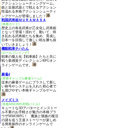
アクションシューティングゲーム。
銃と近接武器とで戦えるアクション
性溢れる本格アクションシューティ
ングゲームが登場しました！
戦国武将姫ＭＵＲＡＭＡＳＡ
[本格カード]
歴史上の有名武将が乙女化し武将姫
となって登場！揺れて、動いて、咲
き乱れる武将姫たちを集め、育成し
日本一を目指して激しい戦を勝ち抜
いていきましょう！
機動戦車チハたん
[ロールプレイング]
戦車の擬人化【戦車娘】たちと共に
戦う新感覚ディレクションRPGオン
ラインゲームです。
麻雀4
[本格ギャンブル麻雀ゲーム]
従来の麻雀ゲームにプラスして新し
い称号やシステムを入れた初心者で
も遊びやすい本格ギャンブルゲーム
メイズミス
[本格MMORPG対戦バトル]
キュートな3Dアバターとインストー
ル不要のお手軽さが魅力の本格ブラ
ウザMMORPG！ 魔族と猫族の復活
の謎を追う王道ストーリーが楽しめ
る簡単操作のオンラインゲームで