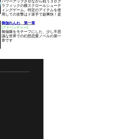
パワーアップさせながら戦う３Ｄグ
ラフィックの横スクロールシューテ
ィングゲーム。特定のアイテムを使
用しての攻撃はド派手で超爽快！是
御伽れんわ 第一章
[アドベンチャー]
御伽噺をモチーフにした、少し不思
議な世界での幻想恋愛ノベルの第一
章です