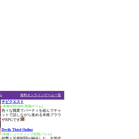
ム
無料オンラインゲーム一覧
チビクエスト
[本格MMORPG冒険ゲーム]
色々な職業でパーティを組んでチャ
ットで話しながら進める本格ブラウ
ザRPGです
Devils Third Online
[本格シューティング対戦バトル]
銃撃と近接戦闘が融合した、次世代