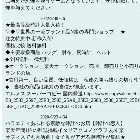
に与えた恐怖を競うゲームとなっています。ぜひ挑戦して
怖を与えてください。
2022/9/30 6:6
★最高等級時計大量入荷！
▽◆▽世界の一流ブランド品N級の専門ショップ ★
注文特恵中-新作入荷!
価格比較.送料無料！
◆主要取扱商品 バッグ、財布、腕時計、ベルト！
◆全国送料一律無料
◆オークション、楽天オークション、売店、卸売りと小売り
ランドの店。
■信用第一、良い品質、低価格は 私達の勝ち残りの切り札
◆ 当社の商品は絶対の自信が御座います。
エルメス スーパーコピー 国内発送 https://www.copysale.net/Copy-
E3_2583_2597_25E3_2583_25A9_25E3_2583_2580_25EF_25
5EF_25BC_2589SAFFI024E417CD0.htm
2020/6/23 4:34
バラエティあふれる素敵な時計のお店【時計の恋人】
楽天年間1位の雑誌掲載イタリアクロノグラフ あす楽
オフィスでも大活躍！女子度がアガる腕時計が集結★