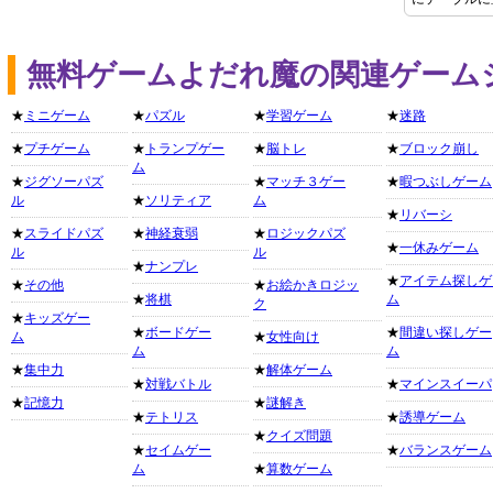
無料ゲームよだれ魔の関連ゲーム
★
ミニゲーム
★
パズル
★
学習ゲーム
★
迷路
★
プチゲーム
★
トランプゲー
★
脳トレ
★
ブロック崩し
ム
★
ジグソーパズ
★
マッチ３ゲー
★
暇つぶしゲーム
ル
★
ソリティア
ム
★
リバーシ
★
スライドパズ
★
神経衰弱
★
ロジックパズ
★
一休みゲーム
ル
ル
★
ナンプレ
★
アイテム探しゲ
★
その他
★
お絵かきロジッ
★
将棋
ム
ク
★
キッズゲー
★
ボードゲー
★
間違い探しゲー
ム
★
女性向け
ム
ム
★
集中力
★
解体ゲーム
★
対戦バトル
★
マインスイーパ
★
記憶力
★
謎解き
★
テトリス
★
誘導ゲーム
★
クイズ問題
★
セイムゲー
★
バランスゲーム
ム
★
算数ゲーム