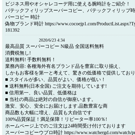
ビジネス用やオシャレコーデ用に使える腕時計をご紹介！
パテックフィリップスーパーコピー、パテックフィリップ
パーコピー 時計
偽物ブランド時計 https://www.cocoejp1.com/ProductList.aspx?Ty
181392
2020/6/23 4:34
最高品質 スーパーコピー N級品 全国送料無料
消費税無し!
送料無料! 手数料無料！
業務内容: 各種海外有名ブランド品を豊富に取り揃え、
しかもお客様を第一と考えて、驚きの低価格で提供してお
■ スタイルが多い、品質がよい、価格が低い！
■ 送料無料(日本全国) ご注文を期待しています!
■ 信用第一、良い品質、低価格は
■ 当社の商品は絶対の自信が御座います。
激安、安心、安全にお届けします.品数豊富な商
商品数も大幅に増え、品質も大自信です
100%品質保証！満足保障！リピーター率100％!
ホームページ上でのご注文は24時間受け付けております
スーパーコピーウブロ時計 https://www.watchergd.com/watch/prod