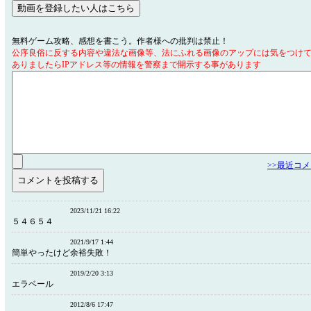
無料ゲーム攻略、感想を書こう。作者様への批判は禁止！
公序良俗に反する内容や違法な画像等、法にふれる画像のアップには気をつけ
ありましたらIPアドレス等の情報を警察まで開示する事があります
>>最近コ
2023/11/21 16:22
５４６５４
2021/9/17 1:44
簡単やったけど余裕失敗！
2019/2/20 3:13
エラベール
2012/8/6 17:47