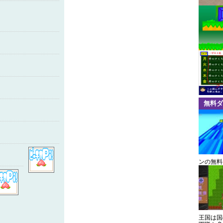
無料ダ
ンの無料
王国は国