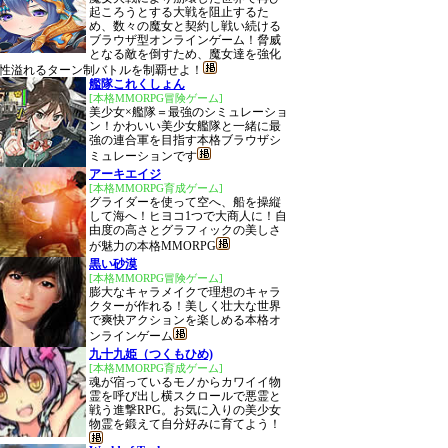
起ころうとする大戦を阻止するた
め、数々の魔女と契約し戦い続ける
ブラウザ型オンラインゲーム！脅威
となる敵を倒すため、魔女達を強化
性溢れるターン制バトルを制覇せよ！
艦隊これくしょん
[本格MMORPG冒険ゲーム]
美少女×艦隊＝最強のシミュレーショ
ン！かわいい美少女艦隊と一緒に最
強の連合軍を目指す本格ブラウザシ
ミュレーションです
アーキエイジ
[本格MMORPG育成ゲーム]
グライダーを使って空へ、船を操縦
して海へ！ヒヨコ1つで大商人に！自
由度の高さとグラフィックの美しさ
が魅力の本格MMORPG
黒い砂漠
[本格MMORPG冒険ゲーム]
膨大なキャラメイクで理想のキャラ
クターが作れる！美しく壮大な世界
で爽快アクションを楽しめる本格オ
ンラインゲーム
九十九姫（つくもひめ)
[本格MMORPG育成ゲーム]
魂が宿っているモノからカワイイ物
霊を呼び出し横スクロールで悪霊と
戦う進撃RPG。お気に入りの美少女
物霊を鍛えて自分好みに育てよう！