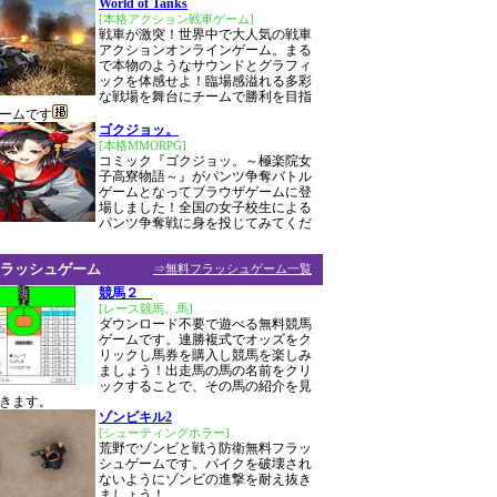
World of Tanks
[本格アクション戦車ゲーム]
戦車が激突！世界中で大人気の戦車
アクションオンラインゲーム。まる
で本物のようなサウンドとグラフィ
ックを体感せよ！臨場感溢れる多彩
な戦場を舞台にチームで勝利を目指
ームです
ゴクジョッ。
[本格MMORPG]
コミック『ゴクジョッ。～極楽院女
子高寮物語～』がパンツ争奪バトル
ゲームとなってブラウザゲームに登
場しました！全国の女子校生による
パンツ争奪戦に身を投じてみてくだ
ラッシュゲーム
⇒無料フラッシュゲーム一覧
競馬２
[レース競馬、馬]
ダウンロード不要で遊べる無料競馬
ゲームです。連勝複式でオッズをク
リックし馬券を購入し競馬を楽しみ
ましょう！出走馬の馬の名前をクリ
ックすることで、その馬の紹介を見
きます。
ゾンビキル2
[シューティングホラー]
荒野でゾンビと戦う防衛無料フラッ
シュゲームです。バイクを破壊され
ないようにゾンビの進撃を耐え抜き
ましょう！