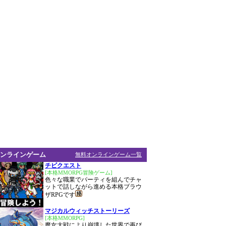
ンラインゲーム
無料オンラインゲーム一覧
チビクエスト
[本格MMORPG冒険ゲーム]
色々な職業でパーティを組んでチャ
ットで話しながら進める本格ブラウ
ザRPGです
マジカルウィッチストーリーズ
[本格MMORPG]
魔女大戦により崩壊した世界で再び