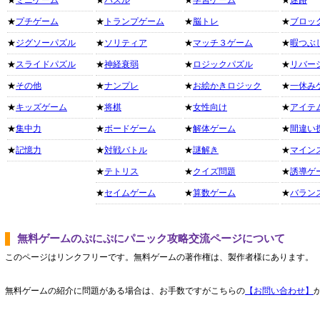
★
ミニゲーム
★
パズル
★
学習ゲーム
★
迷路
★
プチゲーム
★
トランプゲーム
★
脳トレ
★
ブロッ
★
ジグソーパズル
★
ソリティア
★
マッチ３ゲーム
★
暇つぶ
★
スライドパズル
★
神経衰弱
★
ロジックパズル
★
リバー
★
その他
★
ナンプレ
★
お絵かきロジック
★
一休み
★
キッズゲーム
★
将棋
★
女性向け
★
アイテ
★
集中力
★
ボードゲーム
★
解体ゲーム
★
間違い
★
記憶力
★
対戦バトル
★
謎解き
★
マイン
★
テトリス
★
クイズ問題
★
誘導ゲ
★
セイムゲーム
★
算数ゲーム
★
バラン
無料ゲームのぷにぷにパニック攻略交流ページについて
このページはリンクフリーです。無料ゲームの著作権は、製作者様にあります。
無料ゲームの紹介に問題がある場合は、お手数ですがこちらの
【お問い合わせ】