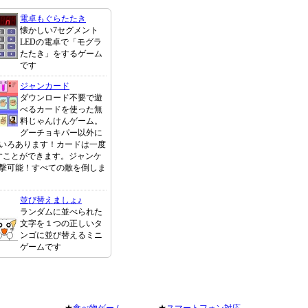
電卓もぐらたたき
懐かしい7セグメント
LEDの電卓で「モグラ
たたき」をするゲーム
です
ジャンカード
ダウンロード不要で遊
べるカードを使った無
料じゃんけんゲーム。
グーチョキパー以外に
いろあります！カードは一度
すことができます。ジャンケ
撃可能！すべての敵を倒しま
並び替えましょ♪
ランダムに並べられた
文字を１つの正しいタ
ンゴに並び替えるミニ
ゲームです