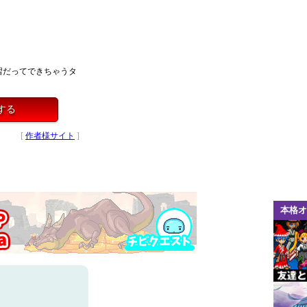
習だってできちゃうタ
する
[
作者様サイト
]
本格オ