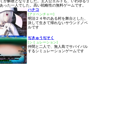
くが解散となりました。主人公エルドも、いわゆるリ
あった一人でした。高い戦略性の無料ゲームです。
ハナコ
[アドベンチャー]
明治２４年のある村を舞台とした、
決して生きて帰れないサウンドノベ
ルです
ぢきゅうぢそく
[シミュレーション]
仲間と二人で、無人島でサバイバル
するシミュレーションゲームです