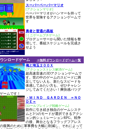
スーパーペーパーマリオ
[アクションマリオ]
ペーパーマリオがハンマーを持って
世界を冒険するアクションゲームで
す
勇者と普通の黒板
[ミニゲームプチゲーム]
プロデューサーから聞いた情報を整
理して、番組スケジュールを完成さ
せよう
ウンロードゲーム
⇒無料ダウンロードゲーム一覧
俺と埼玉２００Ｘ
[アクションストレス解消ゲーム]
超高速音速の3Dアクションゲームで
す。世の中のゲームのスピードに満
足してない人も、新たなスピードを
体感してみたい方も、ぜひチャレン
ジしてみてください！爽快感バツグ
ゲームです！
・ＭＩＮＤ ＧＡＲＤＥＮ ＝ＮＯ
ＤＥ＝
[ロールプレイング戦略ゲーム]
前作に引き続き独自のゲームシステ
ムと3つのモードが選択できるアクシ
ョン的シュミレーションRPG。戦争
の後、舞台となるフラッグフアレス
の復興のために軍事費を大幅に削減し、それによって