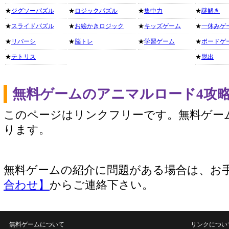
★
ジグソーパズル
★
ロジックパズル
★
集中力
★
謎解き
★
スライドパズル
★
お絵かきロジック
★
キッズゲーム
★
一休みゲ
★
リバーシ
★
脳トレ
★
学習ゲーム
★
ボードゲ
★
テトリス
★
脱出
無料ゲームのアニマルロード4攻
このページはリンクフリーです。無料ゲー
ります。
無料ゲームの紹介に問題がある場合は、お
合わせ】
からご連絡下さい。
無料ゲームについて
リンクについ