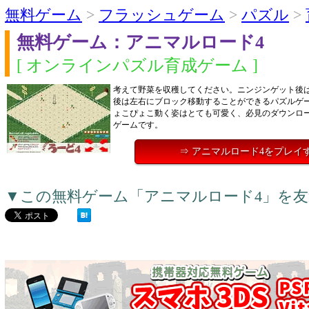
無料ゲーム
>
フラッシュゲーム
>
パズル
>
無料ゲーム：アニマルロード4
[ オンラインパズル育成ゲーム ]
考えて野菜を収穫してください。ニンジンゲット後
後は左右にブロック移動することができるパズルゲ
ょこぴょこ動く姿はとても可愛く、必見のダウンロ
ゲームです。
⇒ アニマルロード4をプレイ
▼この無料ゲーム「アニマルロード4」を