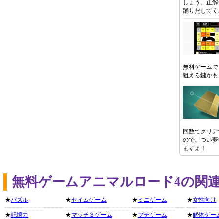
しょう。正解
踊りだしてく
無料ゲームで
狙える鍵かも
回数でクリア
ので、つい夢
ますよ！
無料ゲームアニマルロード4の関
★
パズル
★
セイムゲーム
★
ミニゲーム
★
女性向け
★
記憶力
★
マッチ３ゲーム
★
プチゲーム
★
解体ゲー