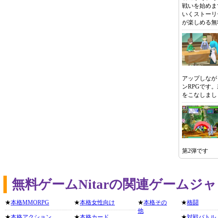
戦いを始めま
いくストーリ
が楽しめる無
アップしなが
ンRPGです
をこなしまし
第2弾です
無料ゲームNitarの関連ゲームジ
★
本格MMORPG
★
本格女性向け
★
本格その
★
格闘
他
★
本格アクション
★
本格カード
★
対戦バトル