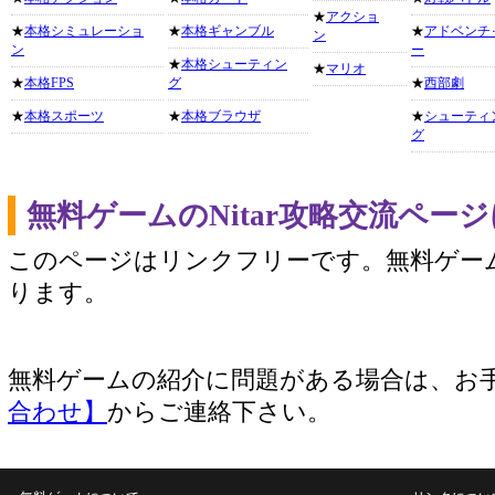
★
アクショ
★
本格シミュレーショ
★
本格ギャンブル
★
アドベンチ
ン
ン
ー
★
本格シューティン
★
マリオ
★
本格FPS
グ
★
西部劇
★
本格スポーツ
★
本格ブラウザ
★
シューティ
グ
無料ゲームのNitar攻略交流ペー
このページはリンクフリーです。無料ゲー
ります。
無料ゲームの紹介に問題がある場合は、お
合わせ】
からご連絡下さい。