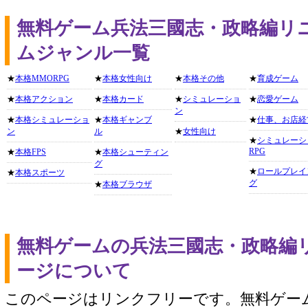
無料ゲーム兵法三國志・政略編リ
ムジャンル一覧
★
本格MMORPG
★
本格女性向け
★
本格その他
★
育成ゲーム
★
本格アクション
★
本格カード
★
シミュレーショ
★
恋愛ゲーム
ン
★
本格シミュレーショ
★
本格ギャンブ
★
仕事、お店経
ン
ル
★
女性向け
★
シミュレーシ
RPG
★
本格FPS
★
本格シューティン
グ
★
ロールプレイ
★
本格スポーツ
グ
★
本格ブラウザ
無料ゲームの兵法三國志・政略編
ージについて
このページはリンクフリーです。無料ゲー