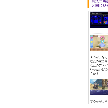
兵法三國
と同じジ
ズムが、なく
なたの家に同
なたのアドバ
いったいどの
うか？
するかがカギ