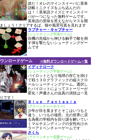
誰だ！オレのマインスイーパに英単
語帳ミニクイズをぶち込んだの
は！！英単語クイズとマインスイー
パが一つになった無料ゲームです。
英単語の意味を答えながらマスを開
ましょう！クリアするば、猫や風景写真を見れます
ラプチャー・キャプチャー
[シューティング宇宙ゲーム]
自機の先端から伸びる触手で敵を倒
す弾を撃たないシューティングゲー
ムです
ウンロードゲーム
⇒無料ダウンロードゲーム一覧
イディナローク
[シューティング宇宙ゲーム]
パイロットとなり地球の存亡を掛け
て戦う３Ｄグラフィックの縦スクロ
ールシューティングゲーム。選択し
たパイロットによってストーリーが
変化！声優さんの迫真の演技は一見
りです！
Ｂｌｕｅ Ｆａｎｔａｓｉａ
[アドベンチャーホラー]
少年が目を覚ますとそこはいつもと
違う、いつもの場所。元の世界に戻
る為夜の学校内を回り謎を解いてい
くマルチエンディングの女性向けホ
ラーアドベンチャーゲームです
さくら
[アドベンチャー恋愛ゲーム]