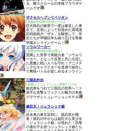
る、横スクロールの本格ブラウザゲ
ームです
ザクセスヘブンリベリオン
[本格MMORPG育成ゲーム]
巨大隕石の衝突で一度は被災した東
京で、災害によって目覚めた環境適
応戦術能力「ザス」を駆使して、学
生たちが学園抗争を繰り広げる青春
学園オンラインゲーム！
ソウルワーカー
[本格MMORPG着せ替え]
荒廃した世界で異能力者「ソウルワ
ーカー」となって災害と共に出現し
た悪魔と戦い人々を守れ！アニメチ
ックなキャラクターを直感で操作し
て爽快バトルが楽しめるオンライン
三国志外伝
[本格シミュレーション対戦バトル]
姫武将をつれて三国志の世界へ！ド
派手な攻撃エフェクトが魅力の本格
ブラウザシミュレーションＲＰＧ
超巨大！ジュラシック娘
[ロールプレイング]
近未来の東京近郊に、隕石群が飛
来！隕石の中からは超巨大な美少女
「ジュラシック娘」が現れた！恐竜
の遺伝子を持つジュラシック娘たち