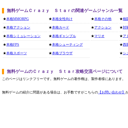
無料ゲームＣｒａｚｙ Ｓｔａｒの関連ゲームジャンル一覧
★
本格MMORPG
★
本格女性向け
★
本格その他
★
格
★
本格アクション
★
本格カード
★
アクション
★
対
★
本格シミュレーション
★
本格ギャンブル
★
マリオ
★
ア
★
本格FPS
★
本格シューティング
★
西
★
本格スポーツ
★
本格ブラウザ
★
シ
無料ゲームのＣｒａｚｙ Ｓｔａｒ攻略交流ページについて
このページはリンクフリーです。無料ゲームの著作権は、製作者様にあります。
無料ゲームの紹介に問題がある場合は、お手数ですがこちらの
【お問い合わせ】