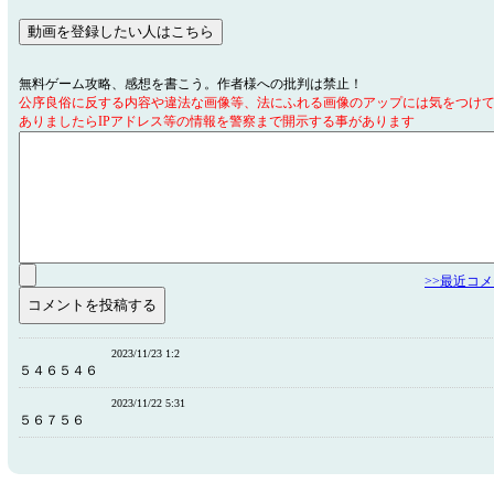
無料ゲーム攻略、感想を書こう。作者様への批判は禁止！
公序良俗に反する内容や違法な画像等、法にふれる画像のアップには気をつけ
ありましたらIPアドレス等の情報を警察まで開示する事があります
>>最近コ
2023/11/23 1:2
５４６５４６
2023/11/22 5:31
５６７５６