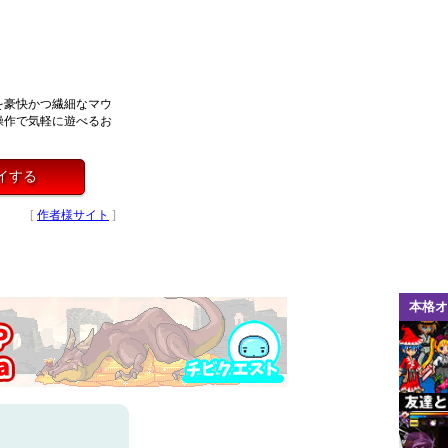
を豪快かつ繊細なマウ
操作で気軽に遊べるお
イする
[
作者様サイト
]
本格オ