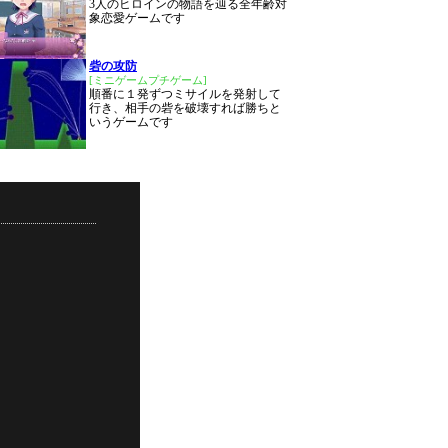
3人のヒロインの物語を辿る全年齢対
象恋愛ゲームです
砦の攻防
[ミニゲームプチゲーム]
順番に１発ずつミサイルを発射して
行き、相手の砦を破壊すれば勝ちと
いうゲームです