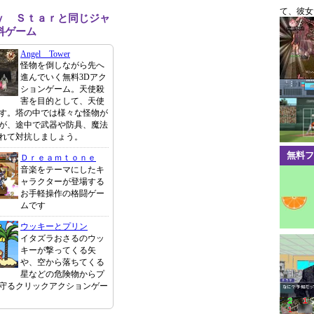
て、彼女
ｙ Ｓｔａｒと同じジャ
料ゲーム
Angel Tower
怪物を倒しながら先へ
進んでいく無料3Dアク
ションゲーム。天使殺
害を目的として、天使
す。塔の中では様々な怪物が
が、途中で武器や防具、魔法
れて対抗しましょう。
無料フ
Ｄｒｅａｍｔｏｎｅ
音楽をテーマにしたキ
ャラクターが登場する
お手軽操作の格闘ゲー
ムです
ウッキーとプリン
イタズラおさるのウッ
キーが撃ってくる矢
や、空から落ちてくる
星などの危険物からプ
守るクリックアクションゲー