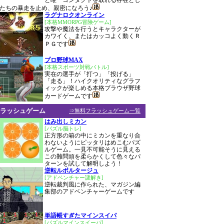
と唯一コンタクトを取れる存在とし
たちの暴走を止め、親密になろう♪
ラグナロクオンライン
[本格MMORPG冒険ゲーム]
攻撃や魔法を行うとキャラクターが
カワイく、またはカッコよく動くＲ
ＰＧです
プロ野球MAX
[本格スポーツ対戦バトル]
実在の選手が「打つ」「投げる」
「走る」！ハイクオリティなグラフ
ィックが楽しめる本格ブラウザ野球
カードゲームです
ラッシュゲーム
⇒無料フラッシュゲーム一覧
はみ出しミカン
[パズル脳トレ]
正方形の箱の中にミカンを重なり合
わないようにピッタリはめこむパズ
ルゲーム。一見不可能そうに見える
この難問頭を柔らかくして色々なパ
ターンを試して解明しよう！
逆転ルポルタージュ
[アドベンチャー謎解き]
逆転裁判風に作られた、マガジン編
集部のアドベンチャーゲームです
単語帳すぎたマインスイパ
[パズルマインスイーパ]