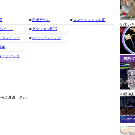
闘
★
忍者ゲーム
★
スマートフォン対応
いていき
戦バトル
★
アクションRPG
ドベンチャー
★
ロールプレイング
部劇
ューティング
無料ダ
の価値あ
からご連絡下さい。