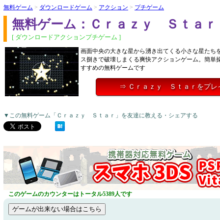
無料ゲーム
>
ダウンロードゲーム
>
アクション
>
プチゲーム
無料ゲーム：Ｃｒａｚｙ Ｓｔａｒ
[ ダウンロードアクションプチゲーム ]
画面中央の大きな星から湧き出てくる小さな星たち
ス捌きで破壊しまくる爽快アクションゲーム。簡単
すすめの無料ゲームです
⇒ Ｃｒａｚｙ Ｓｔａｒをプレ
▼この無料ゲーム「Ｃｒａｚｙ Ｓｔａｒ」を友達に教える・シェアする
このゲームのカウンターはトータル5389人です