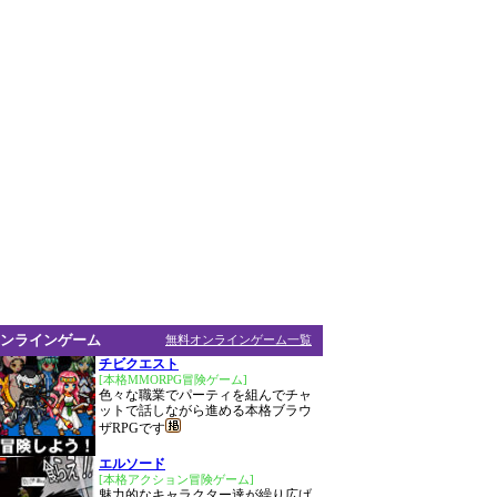
ンラインゲーム
無料オンラインゲーム一覧
チビクエスト
[本格MMORPG冒険ゲーム]
色々な職業でパーティを組んでチャ
ットで話しながら進める本格ブラウ
ザRPGです
エルソード
[本格アクション冒険ゲーム]
魅力的なキャラクター達が繰り広げ