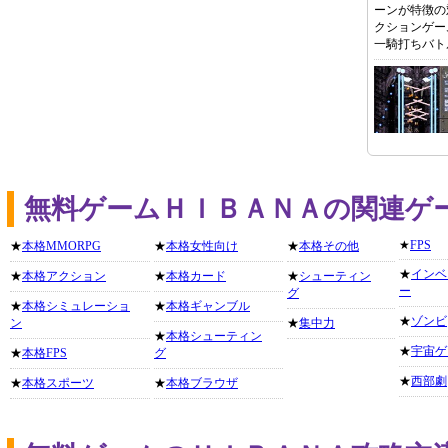
ーンが特徴の
クションゲー
一騎打ちバト
無料ゲームＨＩＢＡＮＡの関連ゲ
★
FPS
★
本格MMORPG
★
本格女性向け
★
本格その他
★
インベ
★
本格アクション
★
本格カード
★
シューティン
ー
グ
★
本格シミュレーショ
★
本格ギャンブル
★
ゾンビ
ン
★
集中力
★
本格シューティン
★
宇宙ゲ
★
本格FPS
グ
★
西部劇
★
本格スポーツ
★
本格ブラウザ