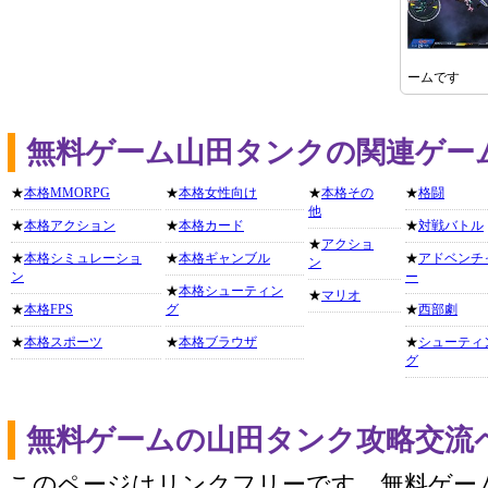
ームです
無料ゲーム山田タンクの関連ゲー
★
本格MMORPG
★
本格女性向け
★
本格その
★
格闘
他
★
本格アクション
★
本格カード
★
対戦バトル
★
アクショ
★
本格シミュレーショ
★
本格ギャンブル
★
アドベンチ
ン
ン
ー
★
本格シューティン
★
マリオ
★
本格FPS
グ
★
西部劇
★
本格スポーツ
★
本格ブラウザ
★
シューティ
グ
無料ゲームの山田タンク攻略交流
このページはリンクフリーです。無料ゲー