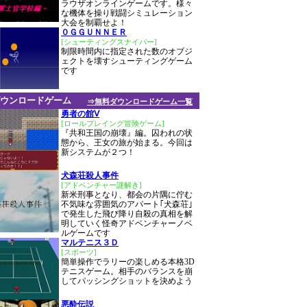
ラウザオンラインゲームです。様々
な機体を操り戦闘シミュレーション
大会を制覇せよ！
０ＧＧＵＮＮＥＲ
[シューティングスナイパー]
制限時間内に指定された数のオブジ
ェクトを壊すシューティングゲーム
です
ウンロードゲーム
⇒無料ダウンロードゲーム一覧
勇者の館Ⅴ
[ロールプレイング冒険ゲーム]
『共和王国の崩壊』編。囚われの状
態から、王女の旅が始まる。今回は
新システムが２つ！
犬森荘殺人事件
[アドベンチャー謎解き]
新米刑事となり、都会の片隅に佇む
不気味な雰囲気のアパート｢犬森荘｣
で発生した飛び降り自殺の真相を解
明していく怪奇アドベンチャーノベ
ルゲームです
マルテニス３Ｄ
[スポーツ]
簡単操作でラリーの楽しめる本格3D
テニスゲーム。相手のバランスを崩
してパッシングショットを決めよう
悪酔伝説