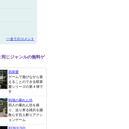
>>全てのコメント
h!!と同じジャンルの無料ゲ
四算愛
ゲームで遊びながら覚
えることのできる暗算
愛シリーズの第４弾で
す
戦場の暴れん坊
四人の暴れん坊を操
り、迫り来る雑兵を蹴
散らす百人斬りアクシ
ョンゲーム
REBOUND