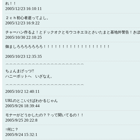
れ！！
2005/12/23 16:10:11
２ｃｈ初心者逝ってよし。
2005/12/23 16:9:22
チャーハン作るよ！とドックオクとモウコネエヨとさいたまと基地外警告！き
2005/10/30 22:10:25
御ましろろろろろろろ！！！！！！！！！！！！！！！！！！
2005/10/23 12:35:35
⌒⌒⌒⌒⌒⌒⌒⌒⌒⌒⌒⌒⌒⌒⌒⌒⌒⌒⌒⌒⌒
ちょんまげっつ!!
ハニーポットへ いざなえ。
⌒⌒⌒⌒⌒⌒⌒⌒⌒⌒⌒⌒⌒⌒⌒⌒⌒⌒⌒⌒⌒
2005/10/2 12:40:11
URLのとこいけばわかるじゃん
2005/9/26 18:39:44
モナーがどうかしたの？？って聞いてるの！！
2005/9/25 20:22:8
↑何に？
2005/9/24 15:32:1