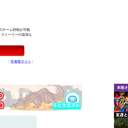
でのチーム対戦が可能
、ストーリーの追加も
[
作者様サイト
]
本格オ