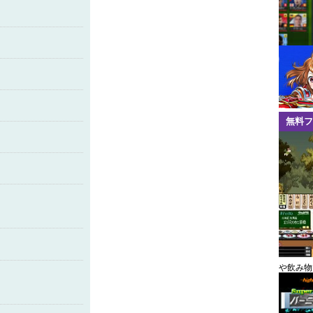
無料フ
や飲み物