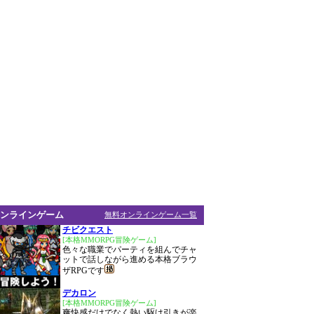
ンラインゲーム
無料オンラインゲーム一覧
チビクエスト
[本格MMORPG冒険ゲーム]
色々な職業でパーティを組んでチャ
ットで話しながら進める本格ブラウ
ザRPGです
デカロン
[本格MMORPG冒険ゲーム]
爽快感だけでなく熱い駆け引きが楽