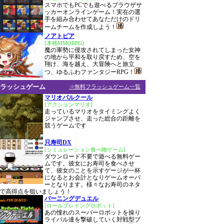
スマホでもPCでも遊べるブラウザサ
ッカーオンラインゲーム！実在の選
手を組み合わせてあなただけのドリ
ームチームを作成しよう！
ノアトピア
[本格MMORPG]
魔の軍勢に侵攻されてしまった女神
の地から平和を取り戻すため、空を
翔け、海を越え、大冒険へと旅立
つ、ゆるふわファンタジーRPG！
ラッシュゲーム
⇒無料フラッシュゲーム一覧
マリオパルクール
[アクションマリオ]
走っているマリオをタイミングよく
ジャンプさせ、走った総合の距離を
競うゲームです
只寿司DX
[シミュレーション食べ物ゲーム]
ダウンロード不要で遊べる無料ゲー
ムです。彼女にお寿司を食べさせ
て、彼女のことを示すゲージが一杯
になるとお会計となりゲームオーバ
ーとなります。様々なお寿司のネタ
で高得点を狙いましょう！
バーニングデュエル
[ロールプレイングロボット]
あの憧れのスーパーロボットを操り
ライバル達を撃破していく対戦型ブ