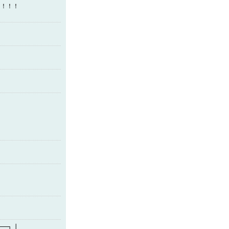
！！！！
━━━━━━┓┃