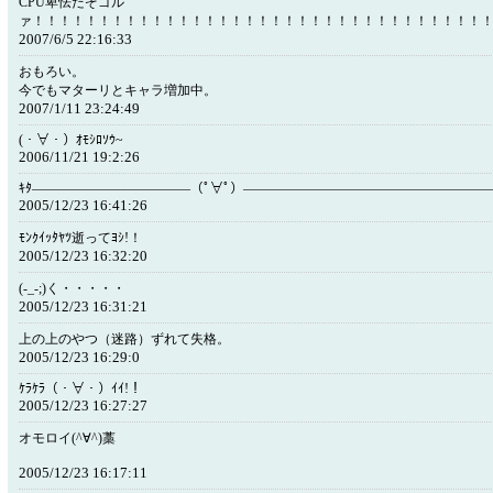
CPU卑怯だぞゴル
ァ！！！！！！！！！！！！！！！！！！！！！！！！！！！！！！！！！！
2007/6/5 22:16:33
おもろい。
今でもマターリとキャラ増加中。
2007/1/11 23:24:49
(・∀・）ｵﾓｼﾛｿｳ~
2006/11/21 19:2:26
ｷﾀ――――――――――――（ﾟ∀ﾟ）――――――――――――――――――
2005/12/23 16:41:26
ﾓﾝｸｲｯﾀﾔﾂ逝ってﾖｼ!！
2005/12/23 16:32:20
(-_-;)く・・・・・
2005/12/23 16:31:21
上の上のやつ（迷路）ずれて失格。
2005/12/23 16:29:0
ｹﾗｹﾗ（・∀・）ｲｲ!！
2005/12/23 16:27:27
オモロイ(^∀^)藁
2005/12/23 16:17:11