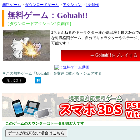
無料ゲーム
>
ダウンロードゲーム
>
アクション
>
2次創作
無料ゲーム：Goluah!!
[ ダウンロードアクション2次創作 ]
2ちゃんねるのキャラクター達が総出演！最大3vs3
な対戦格闘ゲーム。自分でキャラクターやステージ
可能です！
⇒ Goluah!!をプレイする
▼この無料ゲーム「Goluah!!」を友達に教える・シェアする
このゲームのカウンターはトータル8837人です