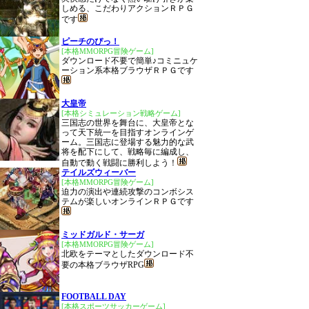
しめる、こだわりアクションＲＰＧ
です
ピーチのぴっ！
[本格MMORPG冒険ゲーム]
ダウンロード不要で簡単♪コミニュケ
ーション系本格ブラウザＲＰＧです
大皇帝
[本格シミュレーション戦略ゲーム]
三国志の世界を舞台に、大皇帝とな
って天下統一を目指すオンラインゲ
ーム。三国志に登場する魅力的な武
将を配下にして、戦略毎に編成し、
自動で動く戦闘に勝利しよう！
テイルズウィーバー
[本格MMORPG冒険ゲーム]
迫力の演出や連続攻撃のコンボシス
テムが楽しいオンラインＲＰＧです
ミッドガルド・サーガ
[本格MMORPG冒険ゲーム]
北欧をテーマとしたダウンロード不
要の本格ブラウザRPG
FOOTBALL DAY
[本格スポーツサッカーゲーム]