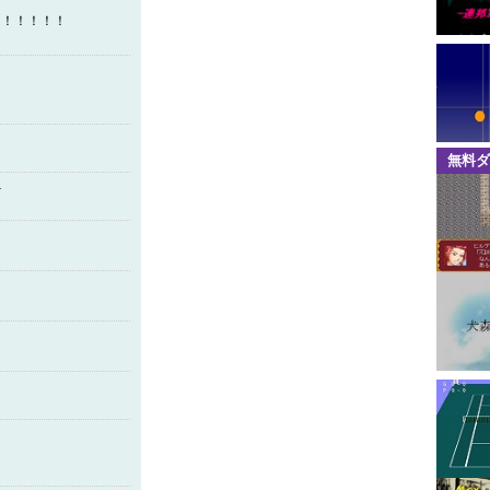
！！！！！！
無料ダ
―