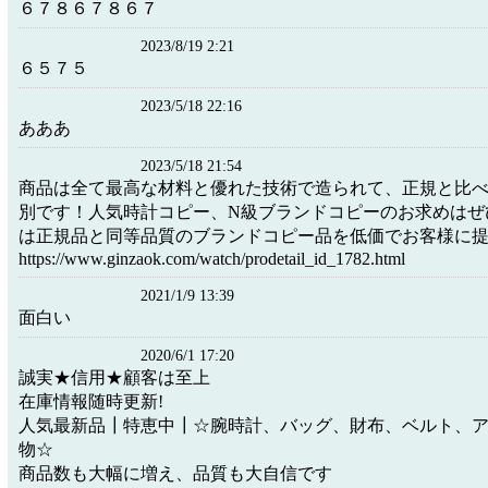
６７８６７８６７
2023/8/19 2:21
６５７５
2023/5/18 22:16
あああ
2023/5/18 21:54
商品は全て最高な材料と優れた技術で造られて、正規と比
別です！人気時計コピー、N級ブランドコピーのお求めはぜ
は正規品と同等品質のブランドコピー品を低価でお客様に提供し
https://www.ginzaok.com/watch/prodetail_id_1782.html
2021/1/9 13:39
面白い
2020/6/1 17:20
誠実★信用★顧客は至上
在庫情報随時更新!
人気最新品┃特恵中┃☆腕時計、バッグ、財布、ベルト、
物☆
商品数も大幅に増え、品質も大自信です