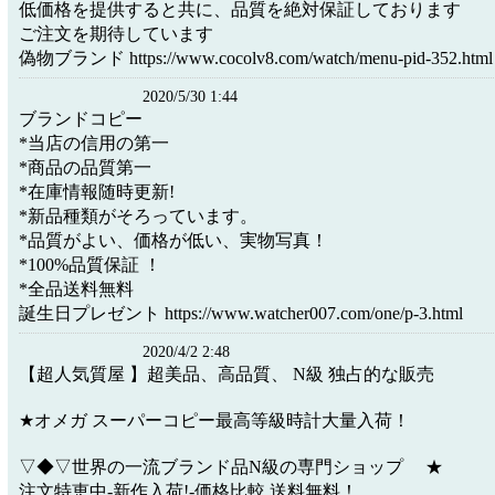
低価格を提供すると共に、品質を絶対保証しております
ご注文を期待しています
偽物ブランド https://www.cocolv8.com/watch/menu-pid-352.html
2020/5/30 1:44
ブランドコピー
*当店の信用の第一
*商品の品質第一
*在庫情報随時更新!
*新品種類がそろっています。
*品質がよい、価格が低い、実物写真！
*100%品質保証 ！
*全品送料無料
誕生日プレゼント https://www.watcher007.com/one/p-3.html
2020/4/2 2:48
【超人気質屋 】超美品、高品質、 N級 独占的な販売
★オメガ スーパーコピー最高等級時計大量入荷！
▽◆▽世界の一流ブランド品N級の専門ショップ ★
注文特恵中-新作入荷!-価格比較.送料無料！