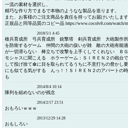
一流の素材を選択し、
精巧な作り方でまるで本物のようなな製品を造ります。
また、お客様のご注文商品を責任を持ってお届けいたしま
正規品と同等品質のコピー品 https://www.cocolv8.com/watch/menu
2018/5/1 4:45
槍兵育成所 弓兵育成所 銃撃塔 剣兵育成所 大砲製作
を防衛するゲーム 仲間の大砲の扱いが雑 敵の大砲有能
が一切滞らない 棒立ちで攻撃を上手くしてくれない Ｂ
モシャスに聞こえる ホラーゲーム：ＳＩＲＥＮ２の砲台
して投げ捨て傘に目を取られてるうちに不意打ちの脅かし
にも似てる気がする んっ！！ＳＩＲＥＮ２のアパートの
も
2014/8/4 10:14
隊列を組めないのが残念
2014/2/17 23:51
おもろいｗｗｗ
2013/12/29 14:28
おもしろい