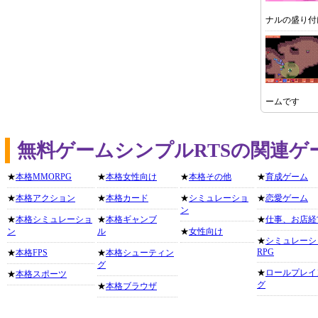
ナルの盛り付
ームです
無料ゲームシンプルRTSの関連ゲ
★
本格MMORPG
★
本格女性向け
★
本格その他
★
育成ゲーム
★
本格アクション
★
本格カード
★
シミュレーショ
★
恋愛ゲーム
ン
★
本格シミュレーショ
★
本格ギャンブ
★
仕事、お店経
ン
ル
★
女性向け
★
シミュレーシ
RPG
★
本格FPS
★
本格シューティン
グ
★
ロールプレイ
★
本格スポーツ
グ
★
本格ブラウザ