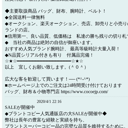
◆主要取扱商品 バッグ、財布、腕時計、ベルト！
◆全国送料一律無料
◆オークション、楽天オークション、売店、卸売りと小売り
ランドの店。
■信用第一、良い品質、低価格は 私達の勝ち残りの切り札
◆ 当社の商品は絶対の自信が御座います。
おすすめ人気ブランド腕時計、 最高等級時計大量入荷！
◆N品質シリアル付きも有り 付属品完備！
☆★☆━━━━━━━━━━━━━━━━━━━☆★☆
以上 宜しくお願い致します。(＾０＾）
広大な客を歓迎して買います！── (*^-^*)
■ホームページ上でのご注文は24時間受け付けております
バッグ、財布＆小物専門店 https://www.cocoejp.com/
2020/4/1 22:16
SALEが開催中
◆ブラントコピー人気通販店の大SALEが開催中◆
弊社は長年の豊富な経験と実績を持ち、
ブラントスーパーコピー品の完壁な品質を維持するために